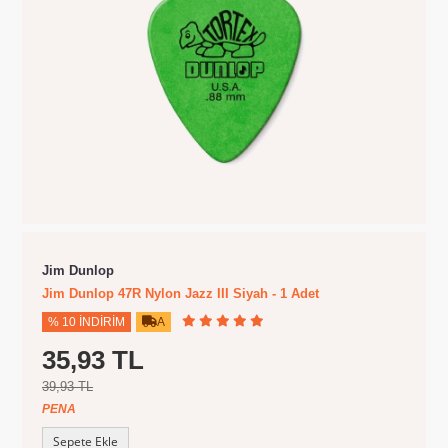
Jim Dunlop
Jim Dunlop 47R Nylon Jazz III Siyah - 1 Adet
% 10 İNDIRIM
A
35,93 TL
39,93 TL
PENA
Sepete Ekle