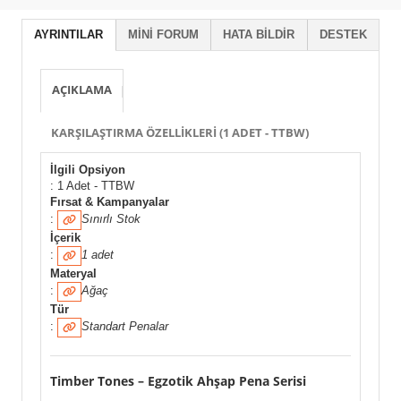
AYRINTILAR
MINI FORUM
HATA BILDIR
DESTEK
AÇIKLAMA
KARŞILAŞTIRMA ÖZELLIKLERI (1 ADET - TTBW)
İlgili Opsiyon
: 1 Adet - TTBW
Fırsat & Kampanyalar
:
Sınırlı Stok
İçerik
:
1 adet
Materyal
:
Ağaç
Tür
:
Standart Penalar
Timber Tones – Egzotik Ahşap Pena Serisi