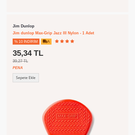
Jim Dunlop
Jim dunlop Max-Grip Jazz III Nylon - 1 Adet
% 10 İNDIRIM
A
35,34 TL
39,27 TL
PENA
Sepete Ekle