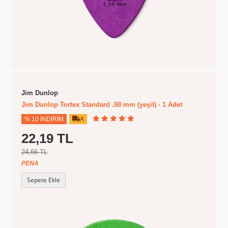
Jim Dunlop
Jim Dunlop Tortex Standard .88 mm (yeşil) - 1 Adet
% 10 İNDIRIM
A
22,19 TL
24,66 TL
PENA
Sepete Ekle