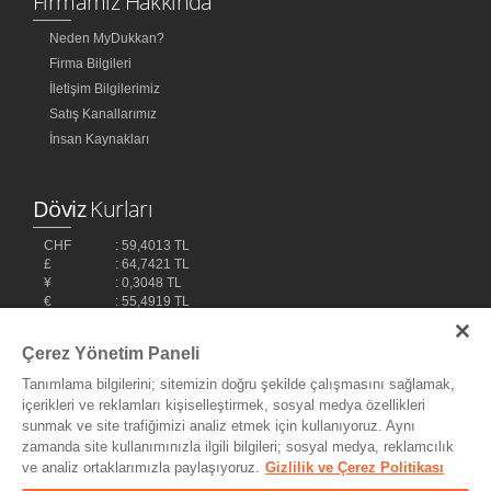
Firmamız Hakkında
Neden MyDukkan?
Firma Bilgileri
İletişim Bilgilerimiz
Satış Kanallarımız
İnsan Kaynakları
Döviz
Kurları
CHF
: 59,4013 TL
£
: 64,7421 TL
¥
: 0,3048 TL
€
: 55,4919 TL
$
: 48,1032 TL
Çerez Yönetim Paneli
Tanımlama bilgilerini; sitemizin doğru şekilde çalışmasını sağlamak,
içerikleri ve reklamları kişiselleştirmek, sosyal medya özellikleri
sunmak ve site trafiğimizi analiz etmek için kullanıyoruz. Aynı
zamanda site kullanımınızla ilgili bilgileri; sosyal medya, reklamcılık
ve analiz ortaklarımızla paylaşıyoruz.
Gizlilik ve Çerez Politikası