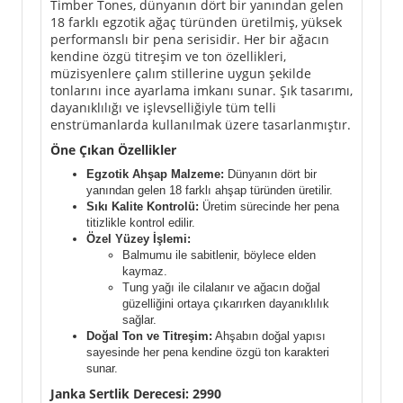
Timber Tones, dünyanın dört bir yanından gelen
18 farklı egzotik ağaç türünden üretilmiş, yüksek
performanslı bir pena serisidir. Her bir ağacın
kendine özgü titreşim ve ton özellikleri,
müzisyenlere çalım stillerine uygun şekilde
tonlarını ince ayarlama imkanı sunar. Şık tasarımı,
dayanıklılığı ve işlevselliğiyle tüm telli
enstrümanlarda kullanılmak üzere tasarlanmıştır.
Öne Çıkan Özellikler
Egzotik Ahşap Malzeme:
Dünyanın dört bir
yanından gelen 18 farklı ahşap türünden üretilir.
Sıkı Kalite Kontrolü:
Üretim sürecinde her pena
titizlikle kontrol edilir.
Özel Yüzey İşlemi:
Balmumu ile sabitlenir, böylece elden
kaymaz.
Tung yağı ile cilalanır ve ağacın doğal
güzelliğini ortaya çıkarırken dayanıklılık
sağlar.
Doğal Ton ve Titreşim:
Ahşabın doğal yapısı
sayesinde her pena kendine özgü ton karakteri
sunar.
Janka Sertlik Derecesi: 2990