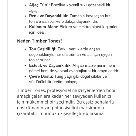
Ağaç Türü:
Brezilya kökenli sıkı gözenekli bir
ağaç.
Renk ve Dayanıklılık:
Zamanla koyulaşan kızıl
tonlara sahiptir ve oldukça dayanıklıdır.
Kullanım Alanı:
Elektro ve elektro akustik gitarlar
için ideal.
Neden Timber Tones?
Ton Çeşitliliği:
Farklı sertliklerde ahşap
seçenekleriyle her enstrüman ve stil için uygun
tonlar sunar.
Estetik ve Dayanıklılık:
Ahşap malzemenin hem
görsel hem de yapısal avantajlarını bir araya getirir.
Çevre Dostu:
Tung yağı gibi doğal cilalar ve
sürdürülebilir üretim anlayışı.
Timber Tones, profesyonel müzisyenlerden hobi
amaçlı çalanlara kadar her seviyeden kullanıcı
için mükemmel bir seçimdir. Bu eşsiz penalarla
enstrümanınızın potansiyelini maksimuma
çıkarabilir, tonunuzu kişiselleştirebilirsiniz.