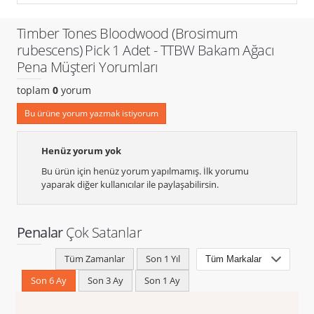
Timber Tones Bloodwood (Brosimum
rubescens) Pick 1 Adet - TTBW Bakam Ağacı
Pena Müşteri Yorumları
toplam
0
yorum
Bu ürüne yorum yazmak istiyorum
Henüz yorum yok
Bu ürün için henüz yorum yapılmamış. İlk yorumu
yaparak diğer kullanıcılar ile paylaşabilirsin.
Penalar
Çok Satanlar
Tüm Zamanlar
Son 1 Yıl
Son 6 Ay
Son 3 Ay
Son 1 Ay