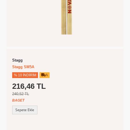
Stagg
Stagg SM5A
% 10 İNDIRIM
A
216,46 TL
240,52 TL
BAGET
Sepete Ekle