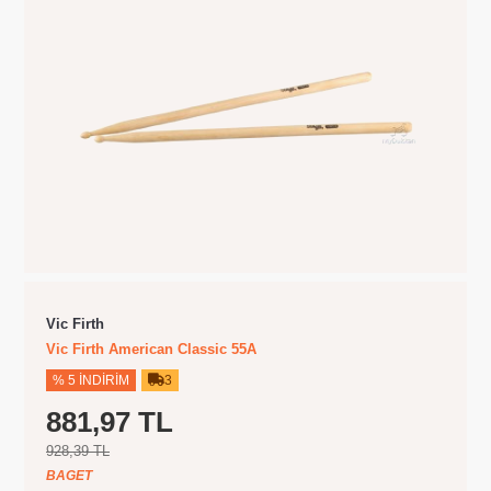
Vic Firth
Vic Firth American Classic 55A
% 5 İNDIRIM
3
881,97 TL
928,39 TL
BAGET