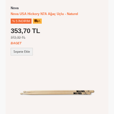
Nova
Nova USA Hickory N7A Ağaç Uçlu - Naturel
% 5 İNDIRIM
A
353,70 TL
372,32 TL
BAGET
Sepete Ekle