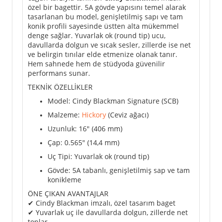
özel bir bagettir. 5A gövde yapısını temel alarak
tasarlanan bu model, genişletilmiş sapı ve tam
konik profili sayesinde üstten alta mükemmel
denge sağlar. Yuvarlak ok (round tip) ucu,
davullarda dolgun ve sıcak sesler, zillerde ise net
ve belirgin tınılar elde etmenize olanak tanır.
Hem sahnede hem de stüdyoda güvenilir
performans sunar.
TEKNİK ÖZELLİKLER
Model: Cindy Blackman Signature (SCB)
Malzeme:
Hickory
(Ceviz ağacı)
Uzunluk: 16" (406 mm)
Çap: 0.565" (14,4 mm)
Uç Tipi: Yuvarlak ok (round tip)
Gövde: 5A tabanlı, genişletilmiş sap ve tam
konikleme
ÖNE ÇIKAN AVANTAJLAR
✔ Cindy Blackman imzalı, özel tasarım baget
✔ Yuvarlak uç ile davullarda dolgun, zillerde net
tonlar