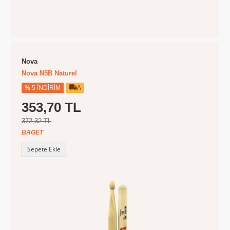
Nova
Nova N5B Naturel
% 5 İNDIRIM
A
353,70 TL
372,32 TL
BAGET
Sepete Ekle