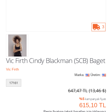
Kampanyalar
3
Vic Firth Cindy Blackman (SCB) Baget
Vic Firth
Marka:
Üretim:
17161
647,47 TL
(13,46 $)
%5
kampanyalı fiyatı
615,10 TL
Peşin fiyatına taksit fırsatları için tıklayınız