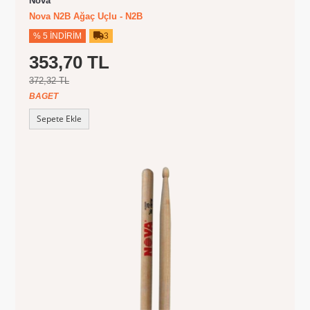
Nova
Nova N2B Ağaç Uçlu - N2B
% 5 İNDIRIM
3
353,70 TL
372,32 TL
BAGET
Sepete Ekle