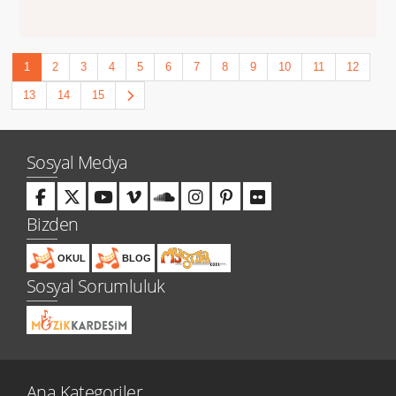
1
2
3
4
5
6
7
8
9
10
11
12
13
14
15
Sosyal Medya
Bizden
OKUL
BLOG
Sosyal Sorumluluk
Ana Kategoriler