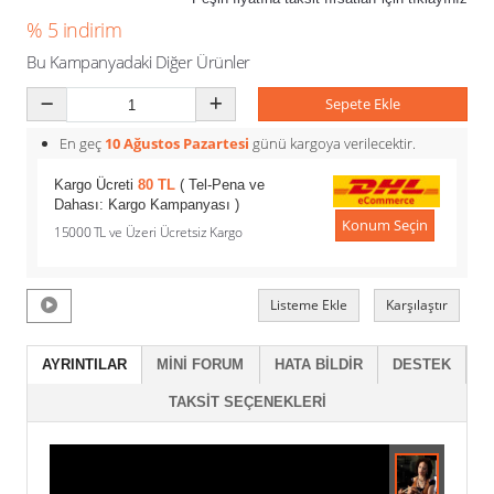
% 5 indirim
Bu Kampanyadaki Diğer Ürünler
Sepete Ekle
En geç
10 Ağustos Pazartesi
günü kargoya verilecektir.
Kargo Ücreti
80 TL
( Tel-Pena ve
Dahası: Kargo Kampanyası )
Konum Seçin
15000 TL ve Üzeri Ücretsiz Kargo
Listeme Ekle
Karşılaştır
AYRINTILAR
MINI FORUM
HATA BILDIR
DESTEK
TAKSIT SEÇENEKLERI