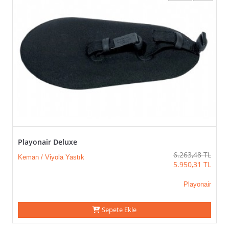
Playonair Deluxe
6.263,48
TL
Keman / Viyola Yastık
5.950,31
TL
Playonair
Sepete Ekle