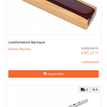
Leatherwood Baroque
5.032,24
TL
Keman Reçinesi
4.881,27
TL
Leatherwood
Sepete Ekle
3
% 5