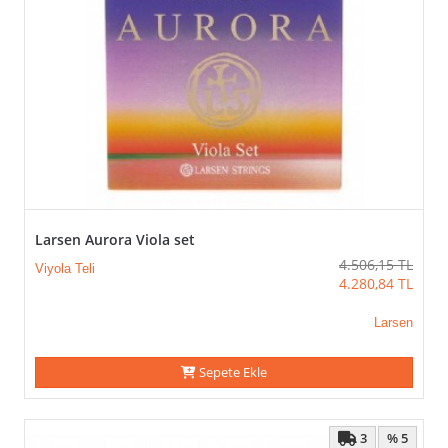
Larsen Aurora Viola set
4.506,15
TL
Viyola Teli
4.280,84
TL
Larsen
Sepete Ekle
3
% 5