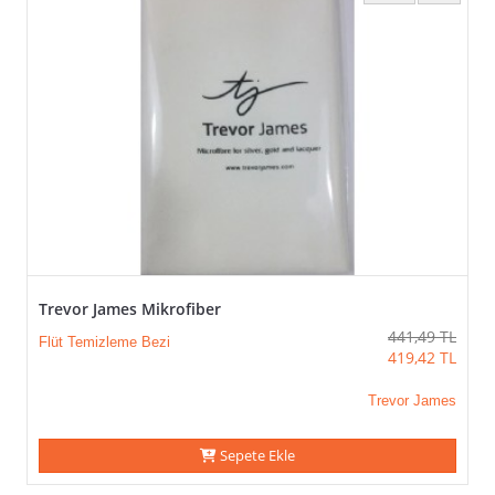
Trevor James Mikrofiber
441,49
TL
Flüt Temizleme Bezi
419,42
TL
Trevor James
Sepete Ekle