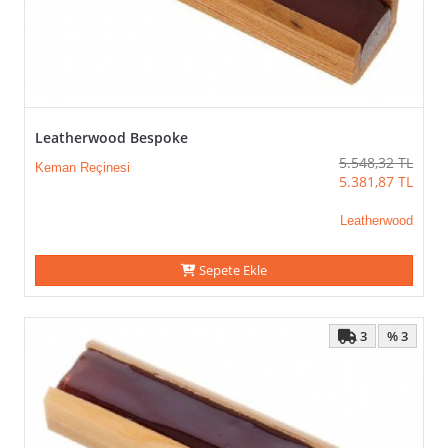
Leatherwood Bespoke
5.548,32
TL
Keman Reçinesi
5.381,87
TL
Leatherwood
Sepete Ekle
3
% 3