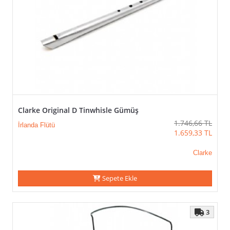
Clarke Original D Tinwhisle Gümüş
1.746,66
TL
İrlanda Flütü
1.659,33
TL
Clarke
Sepete Ekle
3