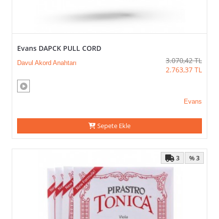
Evans DAPCK PULL CORD
3.070,42
TL
Davul Akord Anahtarı
2.763,37
TL
Evans
Sepete Ekle
3
% 3