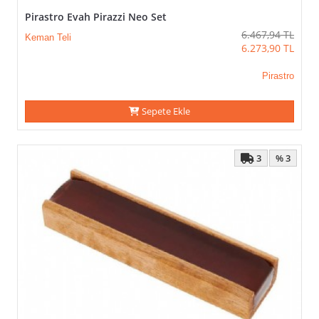
Pirastro Evah Pirazzi Neo Set
6.467,94
TL
Keman Teli
6.273,90
TL
Pirastro
Sepete Ekle
3
% 3