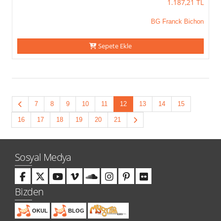
1.187,21
TL
BG Franck Bichon
Sepete Ekle
7
8
9
10
11
12
13
14
15
16
17
18
19
20
21
Sosyal Medya
Bizden
OKUL
BLOG