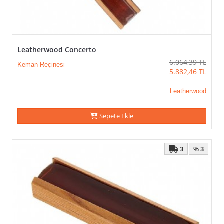
Leatherwood Concerto
6.064,39
TL
Keman Reçinesi
5.882,46
TL
Leatherwood
Sepete Ekle
3
% 3