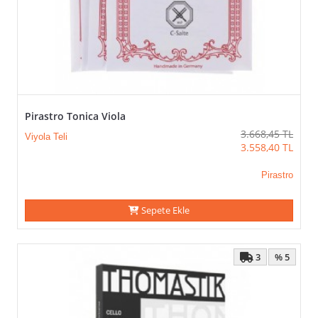
Pirastro Tonica Viola
3.668,45
TL
Viyola Teli
3.558,40
TL
Pirastro
Sepete Ekle
3
% 5