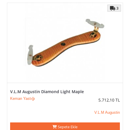
3
V.L.M Augustin Diamond Light Maple
Keman Yastığı
5.712,10
TL
V.L.M Augustin
Sepete Ekle