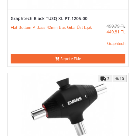
Kampanyalar
Graphtech Black TUSQ XL PT-1205-00
499,79
TL
Flat Bottom P Bass 42mm Bas Gitar Üst Eşik
449,81
TL
Graphtech
Sepete Ekle
3
% 10