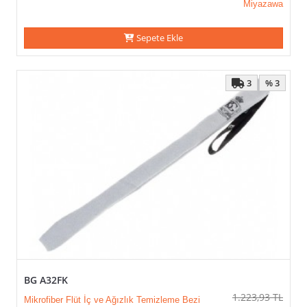
Miyazawa
Sepete Ekle
3
% 3
BG A32FK
1.223,93
TL
Mikrofiber Flüt İç ve Ağızlık Temizleme Bezi