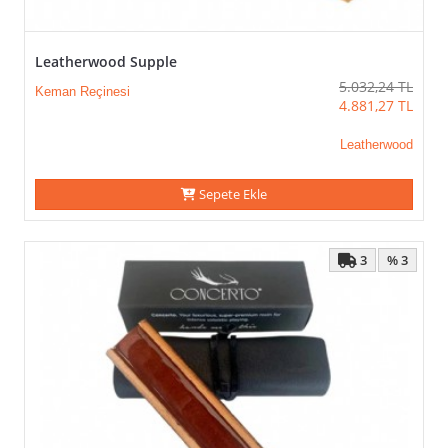
Leatherwood Supple
5.032,24
TL
Keman Reçinesi
4.881,27
TL
Leatherwood
Sepete Ekle
3
% 3