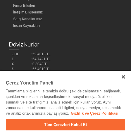
Firma Bilgileri
İletişim Bilgilerimiz
Satış Kanallarımız
İnsan Kaynakları
Döviz
Kurları
CHF
: 59,4013 TL
£
: 64,7421 TL
¥
: 0,3048 TL
€
: 55,4919 TL
$
: 48,1032 TL
Çerez Yönetim Paneli
Tanımlama bilgilerini; sitemizin doğru şekilde çalışmasını sağlamak,
içerikleri ve reklamları kişiselleştirmek, sosyal medya özellikleri
sunmak ve site trafiğimizi analiz etmek için kullanıyoruz. Aynı
zamanda site kullanımınızla ilgili bilgileri; sosyal medya, reklamcılık
ve analiz ortaklarımızla paylaşıyoruz.
Gizlilik ve Çerez Politikası
Bilişim Teknolojileri,
Ereey
Tüm Çerezleri Kabul Et