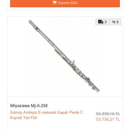
Sepete Ekle
3
% 3
Miyazawa MJ-II-25E
Gümüş Ambişür E-mekanik Kapalı Perde C
55.398,16
TL
Kuyruk Yan Flüt
53.736,21
TL