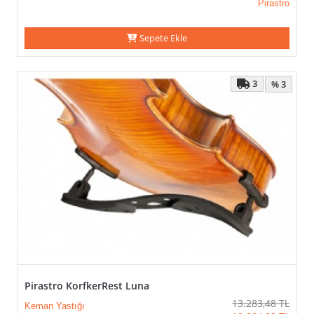
Pirastro
Sepete Ekle
3
% 3
Pirastro KorfkerRest Luna
13.283,48
TL
Keman Yastığı