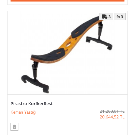
3
% 3
Pirastro KorfkerRest
21.283,01
TL
Keman Yastığı
20.644,52
TL