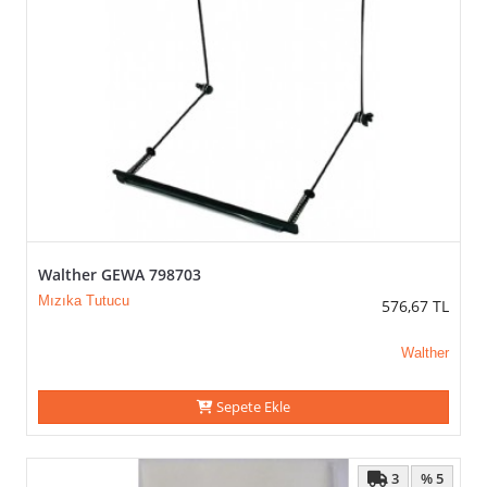
Walther GEWA 798703
Mızıka Tutucu
576,67
TL
Walther
Sepete Ekle
3
% 5