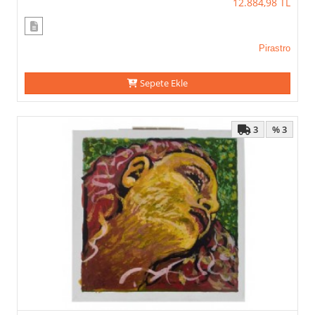
12.884,98
TL
Pirastro
Sepete Ekle
3
% 3