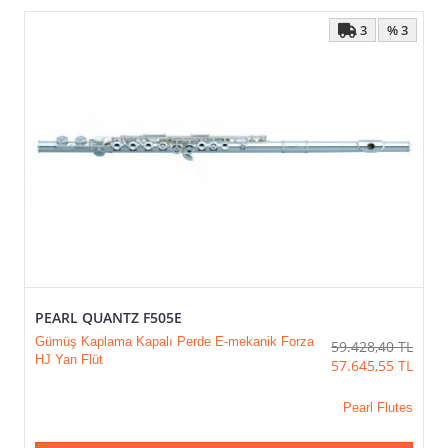
3
% 3
PEARL QUANTZ F505E
Gümüş Kaplama Kapalı Perde E-mekanik Forza
59.428,40
TL
HJ Yan Flüt
57.645,55
TL
Pearl Flutes