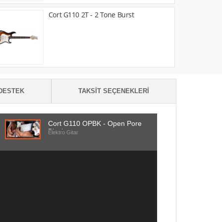
Cort G110 2T - 2 Tone Burst
DESTEK
TAKSIT SEÇENEKLERI
Cort G110 OPBK - Open Pore
Black
Elektro Gitar