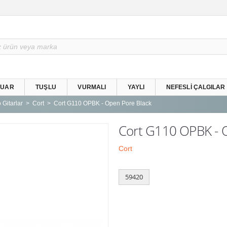
SUAR
TUŞLU
VURMALI
YAYLI
NEFESLI ÇALGILAR
 Gitarlar
Cort
Cort G110 OPBK - Open Pore Black
Cort G110 OPBK - O
Cort
59420