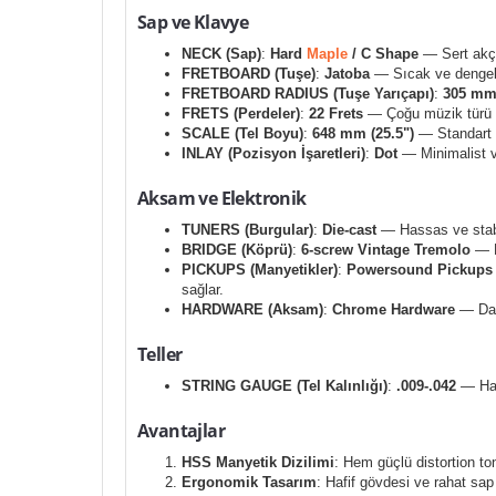
Sap ve Klavye
NECK (Sap)
:
Hard
Maple
/ C Shape
— Sert akçaa
FRETBOARD (Tuşe)
:
Jatoba
— Sıcak ve dengeli 
FRETBOARD RADIUS (Tuşe Yarıçapı)
:
305 mm 
FRETS (Perdeler)
:
22 Frets
— Çoğu müzik türü iç
SCALE (Tel Boyu)
:
648 mm (25.5")
— Standart F
INLAY (Pozisyon İşaretleri)
:
Dot
— Minimalist ve
Aksam ve Elektronik
TUNERS (Burgular)
:
Die-cast
— Hassas ve stabi
BRIDGE (Köprü)
:
6-screw Vintage Tremolo
— Ha
PICKUPS (Manyetikler)
:
Powersound Pickups
sağlar.
HARDWARE (Aksam)
:
Chrome Hardware
— Day
Teller
STRING GAUGE (Tel Kalınlığı)
:
.009-.042
— Hafi
Avantajlar
HSS Manyetik Dizilimi
: Hem güçlü distortion ton
Ergonomik Tasarım
: Hafif gövdesi ve rahat sap 