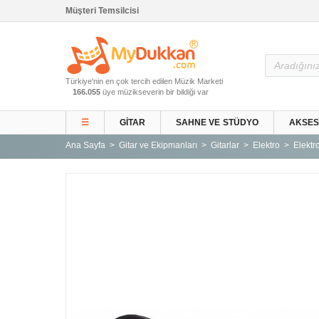
Müşteri Temsilcisi
Ana Sayfa
Türkiye'nin en çok tercih edilen Müzik Marketi
Gitar ve Ekipmanları
166.055
üye müzikseverin bir bildiği var
Sahne ve Stüdyo
☰
GITAR
SAHNE VE STÜDYO
AKSE
Aksesuarlar
Ana Sayfa
Gitar ve Ekipmanları
Gitarlar
Elektro
Elektro
Tuşlu Çalgılar
Vurmalı Çalgılar
Yaylı Çalgılar
Nefesli Çalgılar
Türk Müziği Enstrümanları
Kitap
Yeni Gelenler
Kampanyalar