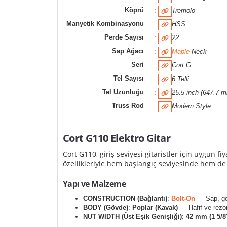
Köprü
:
Tremolo
Manyetik Kombinasyonu
:
HSS
Perde Sayısı
:
22
Sap Ağacı
:
Maple
Neck
Seri
:
Cort G
Tel Sayısı
:
6 Telli
Tel Uzunluğu
:
25.5 inch (647.7 
Truss Rod
:
Modern Style
Cort G110 Elektro Gitar
Cort G110, giriş seviyesi gitaristler için uygun f
özellikleriyle hem başlangıç seviyesinde hem de ara
Yapı ve Malzeme
CONSTRUCTION (Bağlantı)
:
Bolt-On
— Sap, göv
BODY (Gövde)
:
Poplar (Kavak)
— Hafif ve rezon
NUT WIDTH (Üst Eşik Genişliği)
:
42 mm (1 5/8