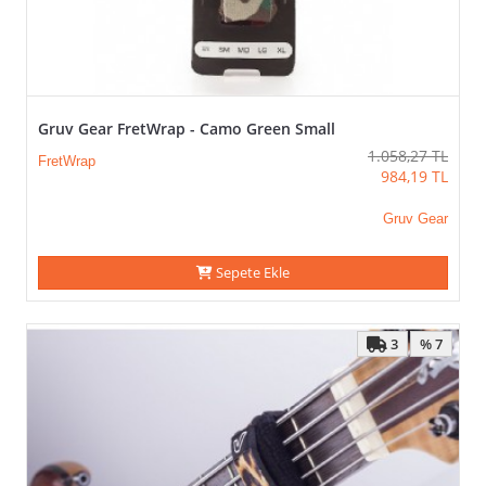
Gruv Gear FretWrap - Camo Green Small
1.058,27
TL
FretWrap
984,19
TL
Gruv Gear
Sepete Ekle
3
% 7