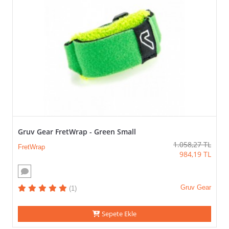
Gruv Gear FretWrap - Green Small
1.058,27
TL
FretWrap
984,19
TL
Gruv Gear
(1)
Sepete Ekle