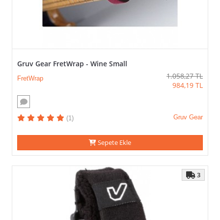
Kampanyalar
Gruv Gear FretWrap - Wine Small
1.058,27
TL
FretWrap
984,19
TL
Gruv Gear
(1)
Sepete Ekle
3