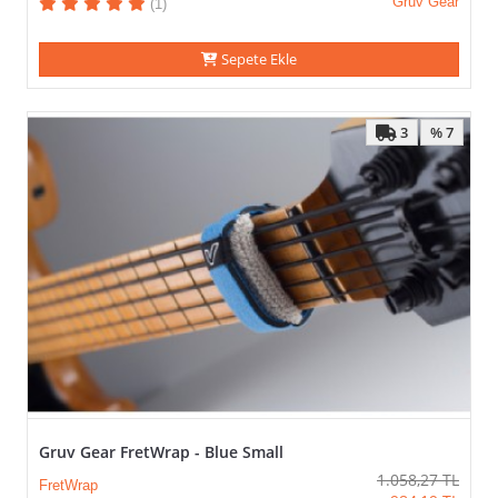
Gruv Gear
(1)
Sepete Ekle
3
% 7
Gruv Gear FretWrap - Blue Small
1.058,27
TL
FretWrap