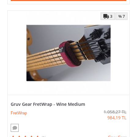
3
% 7
Gruv Gear FretWrap - Wine Medium
1.058,27
TL
FretWrap
984,19
TL