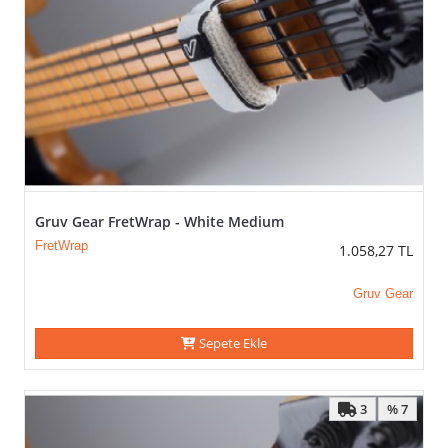
Gruv Gear FretWrap - White Medium
FretWrap
1.058,27
TL
Gruv Gear
Sepete Ekle
3
% 7