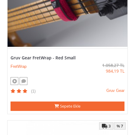
Gruv Gear FretWrap - Red Small
1.058,27
TL
FretWrap
984,19
TL
Gruv Gear
(1)
Sepete Ekle
3
% 7