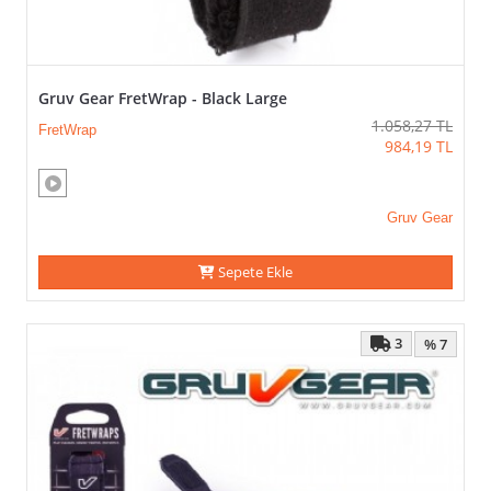
Gruv Gear FretWrap - Black Large
1.058,27
TL
FretWrap
984,19
TL
Gruv Gear
Sepete Ekle
3
% 7