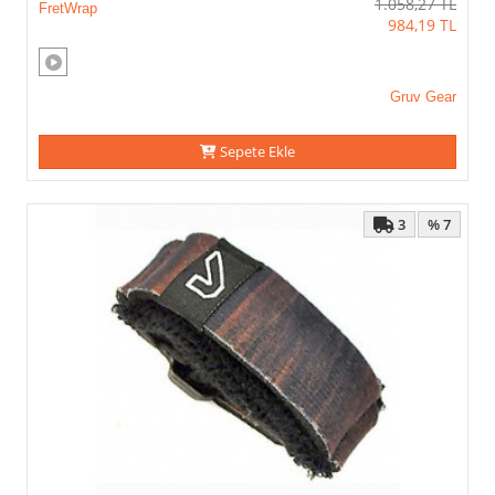
1.058,27
TL
FretWrap
984,19
TL
Gruv Gear
Sepete Ekle
3
% 7