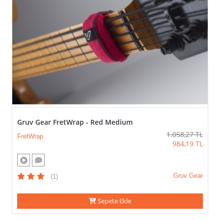
Gruv Gear FretWrap - Red Medium
1.058,27
TL
FretWrap
984,19
TL
Gruv Gear
(1)
Sepete Ekle