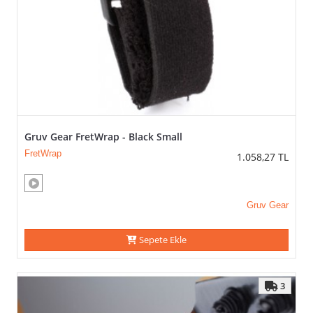
Gruv Gear FretWrap - Black Small
FretWrap
1.058,27
TL
Gruv Gear
Sepete Ekle
3