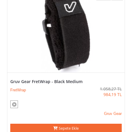
Gruv Gear FretWrap - Black Medium
1.058,27
TL
FretWrap
984,19
TL
Gruv Gear
Sepete Ekle