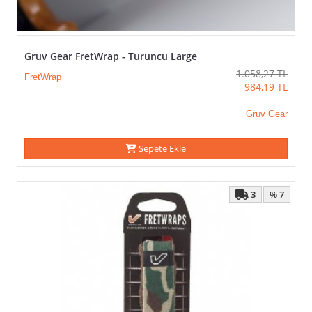
Gruv Gear FretWrap - Turuncu Large
1.058,27
TL
FretWrap
984,19
TL
Gruv Gear
Sepete Ekle
3
% 7