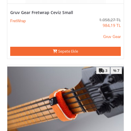
Gruv Gear Fretwrap Ceviz Small
1.058,27
TL
FretWrap
984,19
TL
Gruv Gear
Sepete Ekle
3
% 7