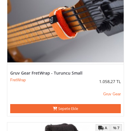
Gruv Gear FretWrap - Turuncu Small
FretWrap
1.058,27
TL
Gruv Gear
Sepete Ekle
A
% 7