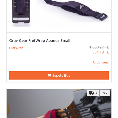
Gruv Gear FretWrap Abanoz Small
1.058,27
TL
FretWrap
984,19
TL
Gruv Gear
Sepete Ekle
3
% 7