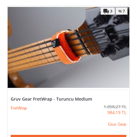
3
% 7
Gruv Gear FretWrap - Turuncu Medium
1.058,27
TL
FretWrap
984,19
TL
Gruv Gear