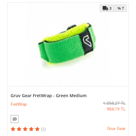
3
% 7
Gruv Gear FretWrap - Green Medium
1.058,27
TL
FretWrap
984,19
TL
Gruv Gear
(1)