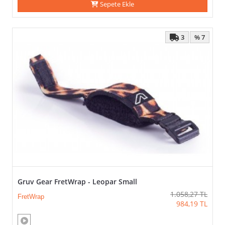
Sepete Ekle
3
% 7
Gruv Gear FretWrap - Leopar Small
1.058,27
TL
FretWrap
984,19
TL