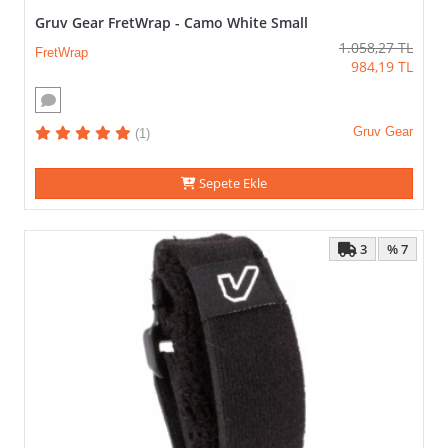
Gruv Gear FretWrap - Camo White Small
1.058,27
TL
FretWrap
984,19
TL
Gruv Gear
(1)
Sepete Ekle
3
% 7