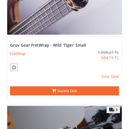
Gruv Gear FretWrap - Wild 'Tiger' Small
1.058,27
TL
FretWrap
984,19
TL
Gruv Gear
Sepete Ekle
3