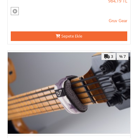
984,19
TL
Gruv Gear
Sepete Ekle
3
% 7