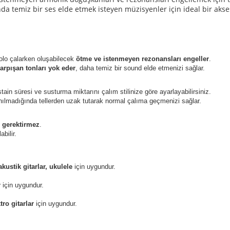
ında temiz bir ses elde etmek isteyen müzisyenler için ideal bir akse
solo çalarken oluşabilecek
ötme ve istenmeyen rezonansları engeller
.
arpışan tonları yok eder
, daha temiz bir sound elde etmenizi sağlar.
tain süresi ve susturma miktarını çalım stilinize göre ayarlayabilirsiniz.
anılmadığında tellerden uzak tutarak normal çalıma geçmenizi sağlar.
 gerektirmez
.
abilir.
 akustik gitarlar, ukulele
için uygundur.
r
için uygundur.
ktro gitarlar
için uygundur.