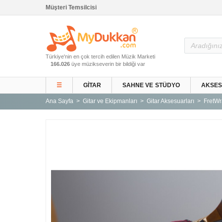
Müşteri Temsilcisi
Ana Sayfa
Türkiye'nin en çok tercih edilen Müzik Marketi
Gitar ve Ekipmanları
166.026
üye müzikseverin bir bildiği var
Sahne ve Stüdyo
☰
GITAR
SAHNE VE STÜDYO
AKSE
Aksesuarlar
Ana Sayfa
Gitar ve Ekipmanları
Gitar Aksesuarları
FretW
Tuşlu Çalgılar
Vurmalı Çalgılar
Yaylı Çalgılar
Nefesli Çalgılar
Türk Müziği Enstrümanları
Kitap
Yeni Gelenler
Kampanyalar