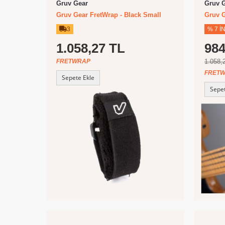
Gruv Gear
Gruv 
Gruv Gear FretWrap - Black Small
Gruv G
3
% 7 İ
1.058,27 TL
984
FRETWRAP
1.058,
FRET
Sepete Ekle
Sepet