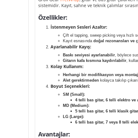
sistemidir. Kayıt, sahne ve teknik çalımlar sıras
Özellikler:
İstenmeyen Sesleri Azaltır:
Çift el tapping, sweep picking veya hızlı 
Kayıt esnasında
doğal rezonansları ve ç
Ayarlanabilir Kayış:
Baskı seviyesi ayarlanabilir
, böylece sus
Gitarın kafa kısmına kaydırılabilir
, kull
Kolay Kullanım:
Herhangi bir modifikasyon veya montaj
Alet gerektirmeden
kolayca takılıp çıkarıl
Boyut Seçenekleri:
SM (Small):
4 telli bas gitar, 6 telli elektro ve
MD (Medium):
5 telli bas gitar, 6 telli klasik gita
LG (Large):
6 telli bas gitar, 7 veya 8 telli ele
Avantajlar: