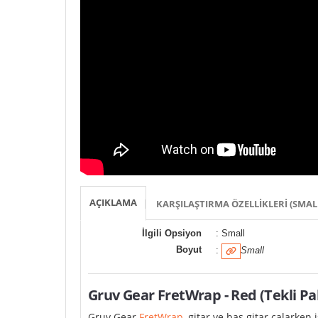
AÇIKLAMA
KARŞILAŞTIRMA ÖZELLIKLERI (SMAL
İlgili Opsiyon
: Small
Boyut
:
Small
Gruv Gear
FretWrap
- Red (Tekli Pa
Gruv Gear
FretWrap
, gitar ve bas gitar çalarke