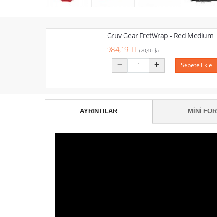
Gruv Gear FretWrap - Red Medium
984,19 TL
(20,46 $)
Sepete Ekle
AYRINTILAR
MINI FO