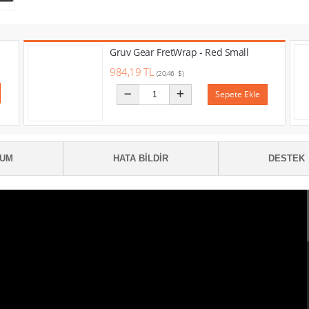
Gruv Gear FretWrap - Red Small
984,19 TL
(20,46 $)
Sepete Ekle
RUM
HATA BILDIR
DESTEK