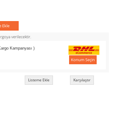
e Ekle
goya verilecektir.
 Kargo Kampanyası )
Konum Seçin
Listeme Ekle
Karşılaştır