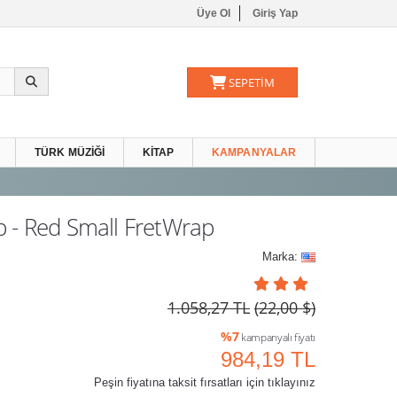
Üye Ol
Giriş Yap
SEPETİM
TÜRK MÜZIĞI
KITAP
KAMPANYALAR
 - Red Small FretWrap
Marka:
1.058,27 TL
(22,00 $)
%7
kampanyalı fiyatı
984,19 TL
Peşin fiyatına taksit fırsatları için tıklayınız