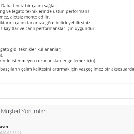
 Daha temiz bir çalım sağlar.
ng ve legato tekniklerinde üstün performans.
mez, aletsiz monte edilir.
tarını çalım tarzınıza göre belirleyebilirsiniz.
 kayıtlar ve canlı performanslar için uygundur.
ato gibi teknikler kullananlar).
).
erinde istenmeyen rezonansları engellemek için).
ve basçıların çalım kalitesini artırmak için vazgeçilmez bir aksesua
 Müşteri Yorumları
scan
2020 07:16:01