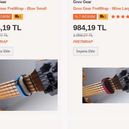
Gear
Gruv Gear
ear FretWrap - Blue Small
Gruv Gear FretWrap - Wine Lar
NDIRIM
3
% 7 İNDIRIM
3
,19 TL
984,19 TL
27 TL
1.058,27 TL
WRAP
FRETWRAP
e Ekle
Sepete Ekle