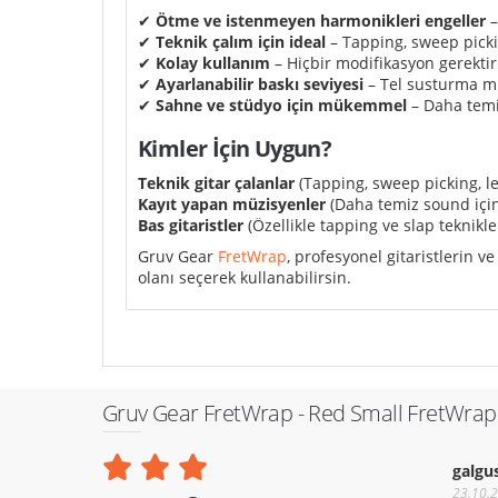
✔
Ötme ve istenmeyen harmonikleri engeller
–
✔
Teknik çalım için ideal
– Tapping, sweep picki
✔
Kolay kullanım
– Hiçbir modifikasyon gerektir
✔
Ayarlanabilir baskı seviyesi
– Tel susturma mik
✔
Sahne ve stüdyo için mükemmel
– Daha temiz
Kimler İçin Uygun?
Teknik gitar çalanlar
(Tapping, sweep picking, leg
Kayıt yapan müzisyenler
(Daha temiz sound için
Bas gitaristler
(Özellikle tapping ve slap teknikl
Gruv Gear
FretWrap
, profesyonel gitaristlerin 
olanı seçerek kullanabilirsin.
Gruv Gear FretWrap - Red Small FretWrap
galgu
23.10.