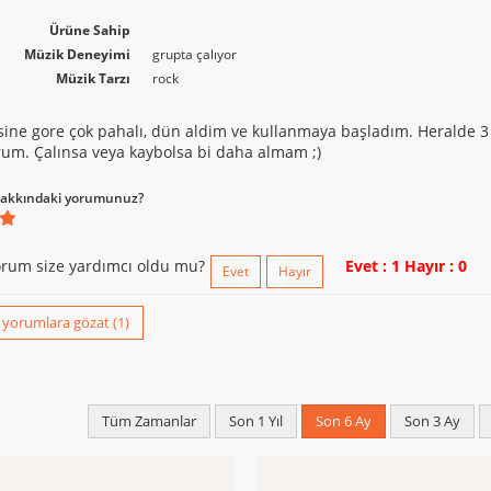
Ürüne Sahip
Müzik Deneyimi
grupta çalıyor
Müzik Tarzı
rock
sine gore çok pahalı, dün aldim ve kullanmaya başladım. Heralde 3
rum. Çalınsa veya kaybolsa bi daha almam ;)
akkındaki yorumunuz?
rum size yardımcı oldu mu?
Evet : 1
Hayır : 0
Evet
Hayır
yorumlara gözat (1)
Tüm Zamanlar
Son 1 Yıl
Son 6 Ay
Son 3 Ay