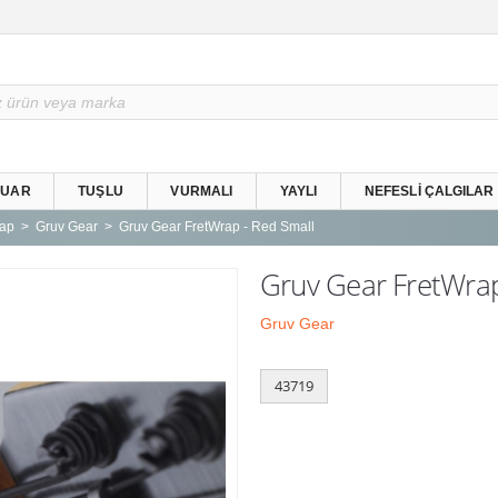
SUAR
TUŞLU
VURMALI
YAYLI
NEFESLI ÇALGILAR
rap
Gruv Gear
Gruv Gear FretWrap - Red Small
Gruv Gear FretWrap
Gruv Gear
43719