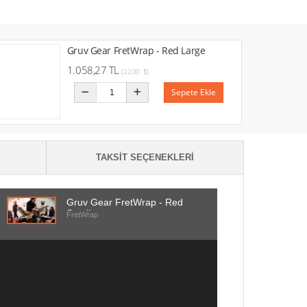
Gruv Gear FretWrap - Red Large
1.058,27 TL
(22,00 $)
Sepete Ekle
TAKSIT SEÇENEKLERI
Gruv Gear FretWrap - Red
Small
FretWrap