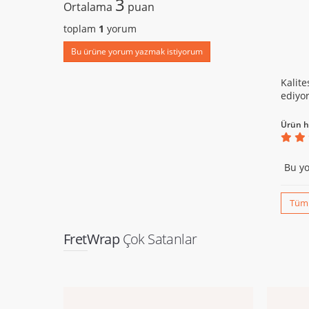
3
Ortalama
puan
toplam
1
yorum
Bu ürüne yorum yazmak istiyorum
Kalite
ediyo
Ürün h
Bu yo
Tüm 
FretWrap
Çok Satanlar