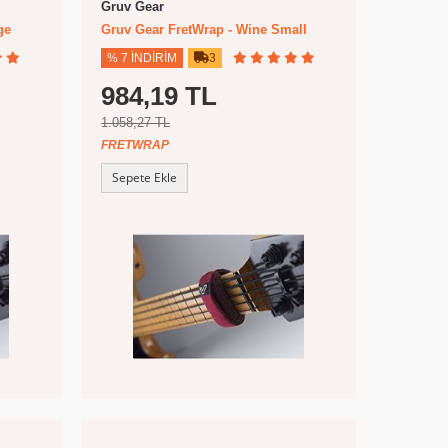
Gruv Gear
ge
Gruv Gear FretWrap - Wine Small
% 7 İNDIRIM
3
984,19 TL
1.058,27 TL
FRETWRAP
Sepete Ekle