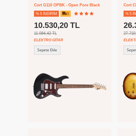
Cort G110 OPBK - Open Pore Black
Cort C
% 5 İNDIRIM
3
% 5 İ
10.530,20 TL
26.
11.084,42 TL
27.710
ELEKTRO GITAR
ELEKT
Sepete Ekle
Sepet