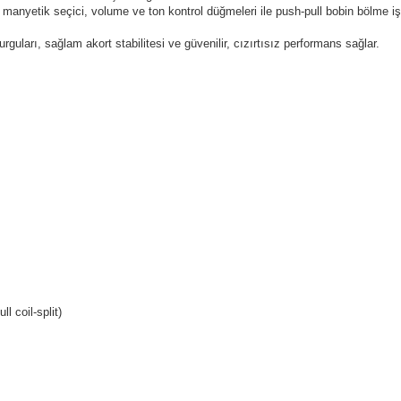
yetik seçici, volume ve ton kontrol düğmeleri ile push-pull bobin bölme işlev
guları, sağlam akort stabilitesi ve güvenilir, cızırtısız performans sağlar.
l coil-split)