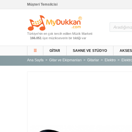
Müşteri Temsilcisi
Ana Sayfa
Türkiye'nin en çok tercih edilen Müzik Marketi
Gitar ve Ekipmanları
166.051
üye müzikseverin bir bildiği var
Sahne ve Stüdyo
☰
GITAR
SAHNE VE STÜDYO
AKSE
Aksesuarlar
Ana Sayfa
Gitar ve Ekipmanları
Gitarlar
Elektro
Elektro
Tuşlu Çalgılar
Vurmalı Çalgılar
Yaylı Çalgılar
Nefesli Çalgılar
Türk Müziği Enstrümanları
Kitap
Yeni Gelenler
Kampanyalar