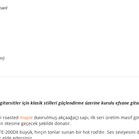
oard
mm)
itarsitler için klasik stilleri güçlendirme üzerine kurulu efsane git
li roasted
maple
(kavrulmuş akçaağaç) sapı, ilk seri üretim masif gö
ın ötesine geçecek şekilde donatır.
 TE-200DX büyük, hırçın tonlar sunan bir hot rod’dır. Ses seviyesin
r elde edersiniz.