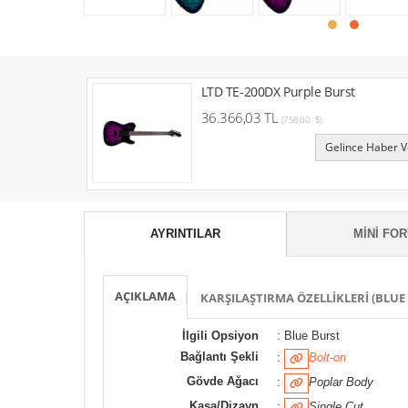
LTD TE-200DX Purple Burst
36.366,03 TL
(756,00 $)
Gelince Haber V
AYRINTILAR
MINI FO
AÇIKLAMA
KARŞILAŞTIRMA ÖZELLIKLERI (BLUE
İlgili Opsiyon
: Blue Burst
Bağlantı Şekli
:
Bolt-on
Gövde Ağacı
:
Poplar Body
Kasa/Dizayn
:
Single Cut