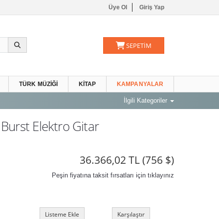
Üye Ol
Giriş Yap
SEPETİM
TÜRK MÜZIĞI
KITAP
KAMPANYALAR
İlgili Kategoriler
urst Elektro Gitar
36.366,02 TL
(756 $)
Peşin fiyatına taksit fırsatları için tıklayınız
Listeme Ekle
Karşılaştır