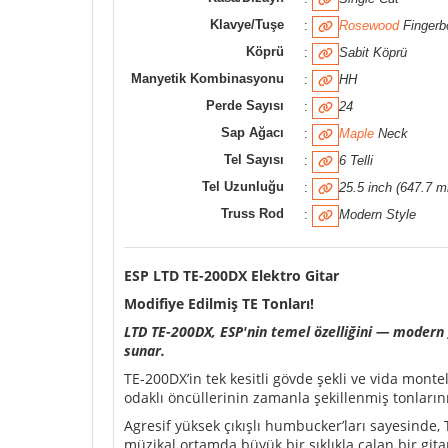
Klavye/Tuşe
:
Rosewood
Fingerb
Köprü
:
Sabit Köprü
Manyetik Kombinasyonu
:
HH
Perde Sayısı
:
24
Sap Ağacı
:
Maple
Neck
Tel Sayısı
:
6 Telli
Tel Uzunluğu
:
25.5 inch (647.7 
Truss Rod
:
Modern Style
ESP LTD TE-200DX Elektro Gitar
Modifiye Edilmiş TE Tonları!
LTD TE-200DX, ESP'nin temel özelliğini — modern g
sunar.
TE-200DX’in tek kesitli gövde şekli ve vida monte
odaklı öncüllerinin zamanla şekillenmiş tonların
Agresif yüksek çıkışlı humbucker’ları sayesinde,
müzikal ortamda büyük bir şıklıkla çalan bir gita