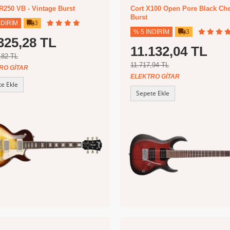
R250 VB - Vintage Burst
Cort X100 Open Pore Black Che
Burst
NDIRIM
3
% 5 İNDIRIM
3
325,28 TL
11.132,04 TL
,82 TL
11.717,94 TL
RO GITAR
ELEKTRO GITAR
e Ekle
Sepete Ekle