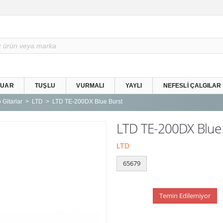
SUAR
TUŞLU
VURMALI
YAYLI
NEFESLI ÇALGILAR
 Gitarlar
LTD
LTD TE-200DX Blue Burst
LTD TE-200DX Blue B
LTD
65679
Temin Edilemiyor