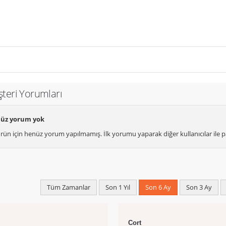
şteri Yorumları
üz yorum yok
rün için henüz yorum yapılmamış. İlk yorumu yaparak diğer kullanıcılar ile pa
Tüm Zamanlar
Son 1 Yıl
Son 6 Ay
Son 3 Ay
Cort