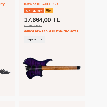
rry
Kozmos KEG-HLF1-CR
% 4 İNDIRIM
4
17.664,00 TL
18.400,00 TL
PERDESIZ HEADLESS ELEKTRO GITAR
Sepete Ekle