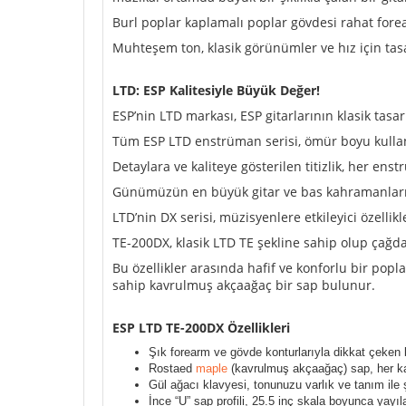
Burl poplar kaplamalı poplar gövdesi rahat forea
Muhteşem ton, klasik görünümler ve hız için tas
LTD: ESP Kalitesiyle Büyük Değer!
ESP’nin LTD markası, ESP gitarlarının klasik tasa
Tüm ESP LTD enstrüman serisi, ömür boyu kullanım
Detaylara ve kaliteye gösterilen titizlik, her en
Günümüzün en büyük gitar ve bas kahramanlarından
LTD’nin DX serisi, müzisyenlere etkileyici özellikl
TE-200DX, klasik LTD TE şekline sahip olup çağda
Bu özellikler arasında hafif ve konforlu bir pop
sahip kavrulmuş akçaağaç bir sap bulunur.
ESP LTD TE-200DX Özellikleri
Şık forearm ve gövde konturlarıyla dikkat çeken b
Rostaed
maple
(kavrulmuş akçaağaç) sap, her kay
Gül ağacı klavyesi, tonunuzu varlık ve tanım ile ş
İnce “U” sap profili, 25.5 inç skala boyunca yayıla