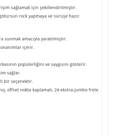
şim sağlamak için şekillendirilmiştir.
 götürsün rock yapmaya ve sürüşe hazır.
ara sunmak amacıyla yaratılmıştır.
onanımlar içerir.
asının popülerliğini ve saygısını gösterir.
şim sağlar.
ı bir seçenektir.
ış, offset nokta kaplamalı, 24 ekstra-jumbo frete