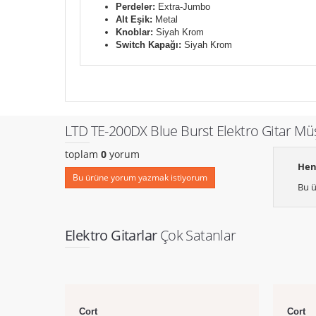
Perdeler:
Extra-Jumbo
Alt Eşik:
Metal
Knoblar:
Siyah Krom
Switch Kapağı:
Siyah Krom
LTD TE-200DX Blue Burst Elektro Gitar Mü
toplam
0
yorum
Hen
Bu ürüne yorum yazmak istiyorum
Bu ü
Elektro Gitarlar
Çok Satanlar
Cort
Cort