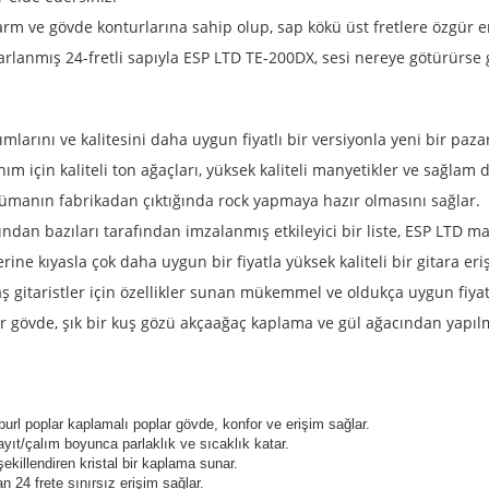
rm ve gövde konturlarına sahip olup, sap kökü üst fretlere özgür eri
arlanmış 24-fretli sapıyla ESP LTD TE-200DX, sesi nereye götürürse
rımlarını ve kalitesini daha uygun fiyatlı bir versiyonla yeni bir paz
 için kaliteli ton ağaçları, yüksek kaliteli manyetikler ve sağlam d
strümanın fabrikadan çıktığında rock yapmaya hazır olmasını sağlar.
 bazıları tarafından imzalanmış etkileyici bir liste, ESP LTD mark
erine kıyasla çok daha uygun bir fiyatla yüksek kaliteli bir gitara eri
ş gitaristler için özellikler sunan mükemmel ve oldukça uygun fiyatl
lar gövde, şık bir kuş gözü akçaağaç kaplama ve gül ağacından yapılm
url poplar kaplamalı poplar gövde, konfor ve erişim sağlar.
ıt/çalım boyunca parlaklık ve sıcaklık katar.
ekillendiren kristal bir kaplama sunar.
n 24 frete sınırsız erişim sağlar.