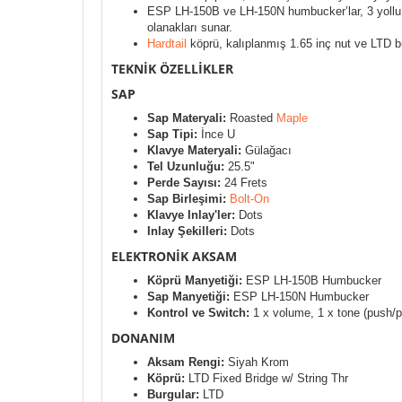
ESP LH-150B ve LH-150N humbucker’lar, 3 yollu man
olanakları sunar.
Hardtail
köprü, kalıplanmış 1.65 inç nut ve LTD bur
TEKNİK ÖZELLİKLER
SAP
Sap Materyali:
Roasted
Maple
Sap Tipi:
İnce U
Klavye Materyali:
Gülağacı
Tel Uzunluğu:
25.5"
Perde Sayısı:
24 Frets
Sap Birleşimi:
Bolt-On
Klavye Inlay'ler:
Dots
Inlay Şekilleri:
Dots
ELEKTRONİK AKSAM
Köprü Manyetiği:
ESP LH-150B Humbucker
Sap Manyetiği:
ESP LH-150N Humbucker
Kontrol ve Switch:
1 x volume, 1 x tone (push/pul
DONANIM
Aksam Rengi:
Siyah Krom
Köprü:
LTD Fixed Bridge w/ String Thr
Burgular:
LTD