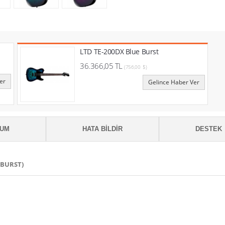
LTD TE-200DX Blue Burst
36.366,05 TL
(756,00 $)
er
Gelince Haber Ver
RUM
HATA BILDIR
DESTEK
 BURST)