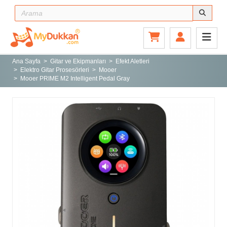
Ana Sayfa
Gitar ve Ekipmanları
Ana Sayfa
Gitar ve Ekipmanları
Efekt Aletleri
Elektro Gitar Prosesörleri
Mooer
Sahne ve Stüdyo
Mooer PRIME M2 Intelligent Pedal Gray
Aksesuarlar
Tuşlu Çalgılar
Vurmalı Çalgılar
Yaylı Çalgılar
Nefesli Çalgılar
Türk Müziği Enstrümanları
Kitap
Yeni Gelenler