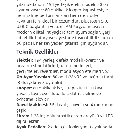
gitar pedalidir. 194 yerleşik efekt modeli, 80 ön
ayar yuvası ve 80 dakikalık looper kapasitesiyle,
hem sahne performansları hem de stüdyo
kayıtları için ideal bir çözümdür. Bluetooth 5.0,
USB-C bağlantısı ve özel iAMP uygulamasıyla
modern dijital ihtiyaçlara tam uyum sağlar. Şarj
edilebilir bataryası sayesinde taşınabilirlik sunan
bu pedal, her seviyeden gitarist için uygundur.
Teknik Özellikler
Efektler:
194 yerleşik efekt modeli (overdrive,
preamp simülatörleri, kabin modelleri,
gecikmeler, reverbler, modülasyon efektleri vb.)
Ön Ayar Yuvaları:
80 adet (MNRS ve üçüncü taraf
IR dosyalarıyla uyumlu)
Looper:
80 dakikalık kayıt kapasitesi, 10 kayıt
yuvası, kayıt, overdub, duraklatma, silme ve
oynatma işlevleri
Davul Makinesi:
56 davul groove'u ve 4 metronom
çeşidi
Ekran:
1.28 inç dokunmatik ekran arayüzü ve LED
dijital ekran
Ayak Pedalları:
2 adet çok fonksiyonlu ayak pedalı