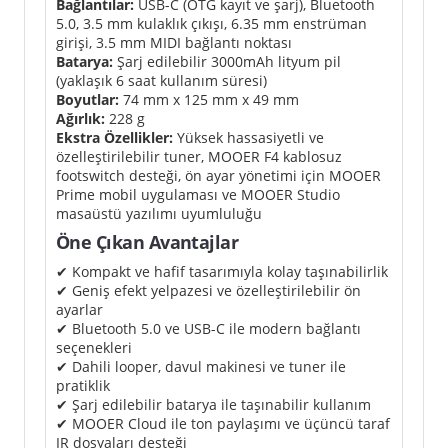
Bağlantılar:
USB-C (OTG kayıt ve şarj), Bluetooth
5.0, 3.5 mm kulaklık çıkışı, 6.35 mm enstrüman
girişi, 3.5 mm MIDI bağlantı noktası
Batarya:
Şarj edilebilir 3000mAh lityum pil
(yaklaşık 6 saat kullanım süresi)
Boyutlar:
74 mm x 125 mm x 49 mm
Ağırlık:
228 g
Ekstra Özellikler:
Yüksek hassasiyetli ve
özelleştirilebilir tuner, MOOER F4 kablosuz
footswitch desteği, ön ayar yönetimi için MOOER
Prime mobil uygulaması ve MOOER Studio
masaüstü yazılımı uyumluluğu
Öne Çıkan Avantajlar
✔ Kompakt ve hafif tasarımıyla kolay taşınabilirlik
✔ Geniş efekt yelpazesi ve özelleştirilebilir ön
ayarlar
✔ Bluetooth 5.0 ve USB-C ile modern bağlantı
seçenekleri
✔ Dahili looper, davul makinesi ve tuner ile
pratiklik
✔ Şarj edilebilir batarya ile taşınabilir kullanım
✔ MOOER Cloud ile ton paylaşımı ve üçüncü taraf
IR dosyaları desteği