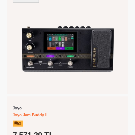
Joyo
Joyo Jam Buddy II
3
7.571,29 TL