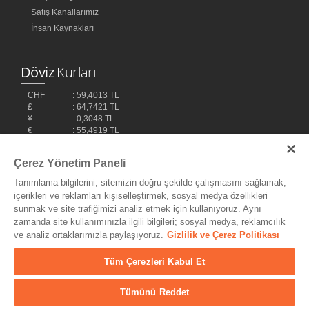
Satış Kanallarımız
İnsan Kaynakları
Döviz
Kurları
CHF
: 59,4013 TL
£
: 64,7421 TL
¥
: 0,3048 TL
€
: 55,4919 TL
$
: 48,1032 TL
Çerez Yönetim Paneli
Tanımlama bilgilerini; sitemizin doğru şekilde çalışmasını sağlamak,
içerikleri ve reklamları kişiselleştirmek, sosyal medya özellikleri
sunmak ve site trafiğimizi analiz etmek için kullanıyoruz. Aynı
zamanda site kullanımınızla ilgili bilgileri; sosyal medya, reklamcılık
ve analiz ortaklarımızla paylaşıyoruz.
Gizlilik ve Çerez Politikası
Bilişim Teknolojileri,
Ereey
Tüm Çerezleri Kabul Et
Tümünü Reddet
© Copyright 2004 - 2026 MyDukkan Müzik Market Tic. ve San Ltd.
Şti. - Her Hakkı Saklıdır.