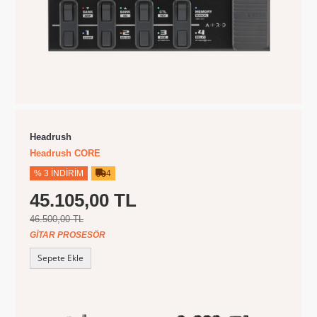
Headrush
Headrush CORE
% 3 İNDIRIM
4
45.105,00 TL
46.500,00 TL
GITAR PROSESÖR
Sepete Ekle