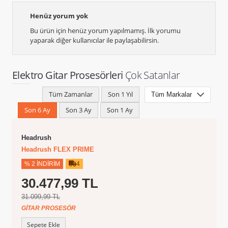
Henüz yorum yok
Bu ürün için henüz yorum yapılmamış. İlk yorumu
yaparak diğer kullanıcılar ile paylaşabilirsin.
Elektro Gitar Prosesörleri
Çok Satanlar
Tüm Zamanlar
Son 1 Yıl
Son 6 Ay
Son 3 Ay
Son 1 Ay
Headrush
Headrush FLEX PRIME
% 2 İNDIRIM
4
30.477,99 TL
31.099,99 TL
GITAR PROSESÖR
Sepete Ekle