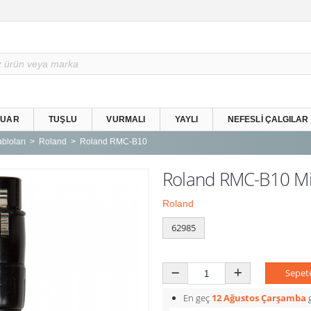
SUAR
TUŞLU
VURMALI
YAYLI
NEFESLI ÇALGILAR
bloları
Roland
Roland RMC-B10
Roland RMC-B10 Mik
Roland
62985
Sepet
En geç
12 Ağustos Çarşamba
g