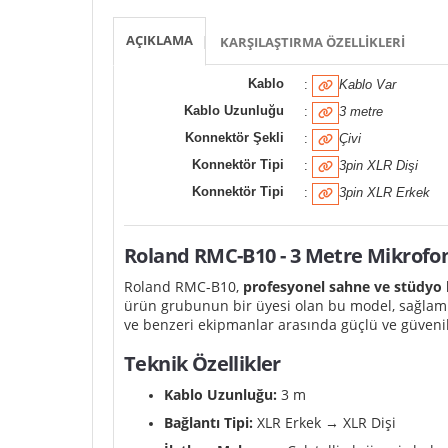
AÇIKLAMA
KARŞILAŞTIRMA ÖZELLIKLERI
Kablo
:
Kablo Var
Kablo Uzunluğu
:
3 metre
Konnektör Şekli
:
Çivi
Konnektör Tipi
:
3pin XLR Dişi
Konnektör Tipi
:
3pin XLR Erkek
Roland RMC-B10 - 3 Metre Mikrofon
Roland RMC-B10,
profesyonel sahne ve stüdyo k
ürün grubunun bir üyesi olan bu model, sağlamlığı
ve benzeri ekipmanlar arasında güçlü ve güvenili
Teknik Özellikler
Kablo Uzunluğu:
3 m
Bağlantı Tipi:
XLR Erkek → XLR Dişi