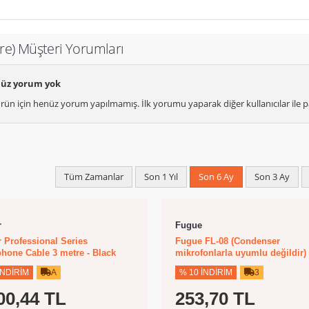
e) Müşteri Yorumları
üz yorum yok
rün için henüz yorum yapılmamış. İlk yorumu yaparak diğer kullanıcılar ile pa
Tüm Zamanlar
Son 1 Yıl
Son 6 Ay
Son 3 Ay
r
Fugue
 Professional Series
Fugue FL-08 (Condenser
hone Cable 3 metre - Black
mikrofonlarla uyumlu değildir)
İNDIRIM
A
% 10 İNDIRIM
3
00,44 TL
253,70 TL