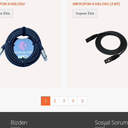
FON KABLOSU
MIKROFON KABLOSU (3 MT)
e Ekle
Sepete Ekle
1
2
3
4
Bizden
Sosyal Sorum