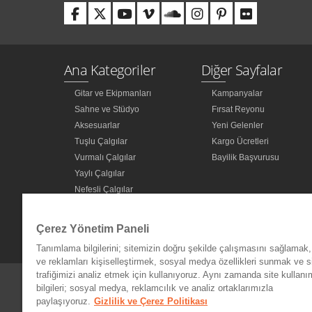
Ana Kategoriler
Diğer Sayfalar
Gitar ve Ekipmanları
Kampanyalar
Sahne ve Stüdyo
Fırsat Reyonu
Aksesuarlar
Yeni Gelenler
Tuşlu Çalgılar
Kargo Ücretleri
Vurmalı Çalgılar
Bayilik Başvurusu
Yaylı Çalgılar
Nefesli Çalgılar
Türk Müziği Enstrümanları
Kitap
Çerez Yönetim Paneli
Diğer Kategoriler
Tanımlama bilgilerini; sitemizin doğru şekilde çalışmasını sağlamak, 
ve reklamları kişiselleştirmek, sosyal medya özellikleri sunmak ve s
trafiğimizi analiz etmek için kullanıyoruz. Aynı zamanda site kullanımı
bilgileri; sosyal medya, reklamcılık ve analiz ortaklarımızla
paylaşıyoruz.
Gizlilik ve Çerez Politikası