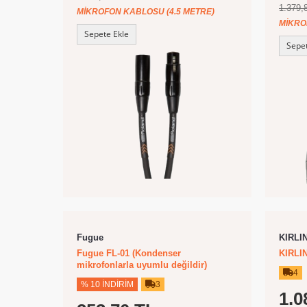
1.379,
MIKROFON KABLOSU (4.5 METRE)
MIKRO
Sepete Ekle
Sepet
Fugue
KIRLI
Fugue FL-01 (Kondenser
KIRLIN
mikrofonlarla uyumlu değildir)
4
% 10 İNDIRIM
3
1.0