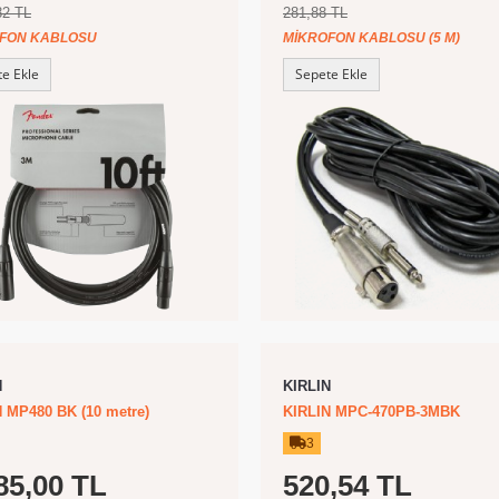
82 TL
281,88 TL
FON KABLOSU
MIKROFON KABLOSU (5 M)
e Ekle
Sepete Ekle
N
KIRLIN
 MP480 BK (10 metre)
KIRLIN MPC-470PB-3MBK
3
85,00 TL
520,54 TL