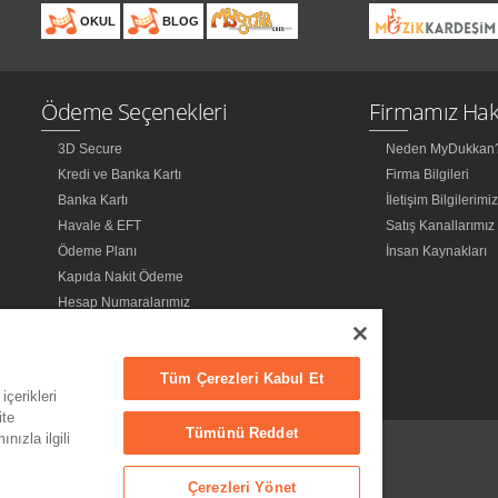
OKUL
BLOG
Ödeme Seçenekleri
Firmamız Hak
3D Secure
Neden MyDukkan
Kredi ve Banka Kartı
Firma Bilgileri
Banka Kartı
İletişim Bilgilerimi
Havale & EFT
Satış Kanallarımız
Ödeme Planı
İnsan Kaynakları
Kapıda Nakit Ödeme
Hesap Numaralarımız
Tüm Çerezleri Kabul Et
içerikleri
ite
Tümünü Reddet
nızla ilgili
Çerezleri Yönet