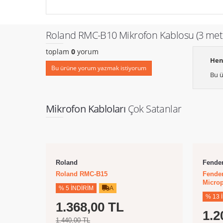
Roland RMC-B10 Mikrofon Kablosu (3 metr
toplam
0
yorum
Hen
Bu ürüne yorum yazmak istiyorum
Bu ü
Mikrofon Kabloları
Çok Satanlar
Roland
Fende
Roland RMC-B15
Fender
Microp
% 5 İNDIRIM
A
% 13 
1.368,00 TL
1.2
1.440,00 TL