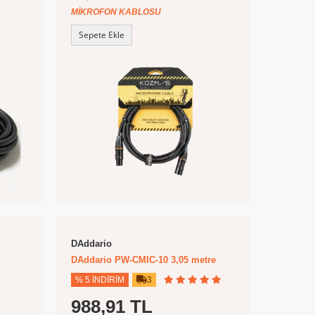
MIKROFON KABLOSU
Sepete Ekle
DAddario
DAddario PW-CMIC-10 3,05 metre
% 5 İNDIRIM
3
988,91 TL