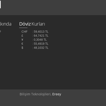
kında
Döviz
Kurları
?
CHF
: 59,4013 TL
£
: 64,7421 TL
¥
: 0,3048 TL
z
€
: 55,4919 TL
$
: 48,1032 TL
Bilişim Teknolojileri,
Ereey