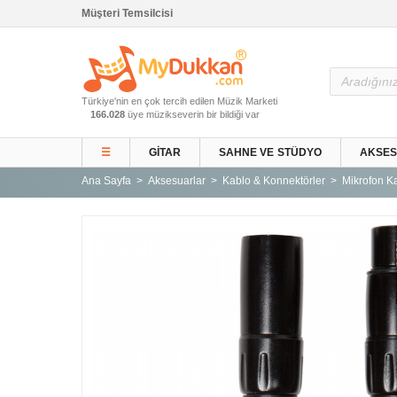
Müşteri Temsilcisi
Ana Sayfa
Türkiye'nin en çok tercih edilen Müzik Marketi
Gitar ve Ekipmanları
166.028
üye müzikseverin bir bildiği var
Sahne ve Stüdyo
☰
GITAR
SAHNE VE STÜDYO
AKSE
Aksesuarlar
Ana Sayfa
Aksesuarlar
Kablo & Konnektörler
Mikrofon Ka
Tuşlu Çalgılar
Vurmalı Çalgılar
Yaylı Çalgılar
Nefesli Çalgılar
Türk Müziği Enstrümanları
Kitap
Yeni Gelenler
Kampanyalar