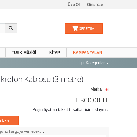
Üye Ol
Giriş Yap
SEPETİM
TÜRK MÜZIĞI
KITAP
KAMPANYALAR
İlgili Kategoriler
rofon Kablosu (3 metre)
Marka:
1.300,00 TL
Peşin fiyatına taksit fırsatları için tıklayınız
e Ekle
ünü kargoya verilecektir.