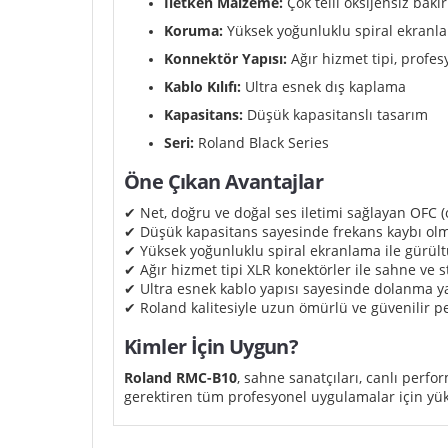
İletken Malzeme:
Çok telli oksijensiz bakır
Koruma:
Yüksek yoğunluklu spiral ekranl
Konnektör Yapısı:
Ağır hizmet tipi, profes
Kablo Kılıfı:
Ultra esnek dış kaplama
Kapasitans:
Düşük kapasitanslı tasarım
Seri:
Roland Black Series
Öne Çıkan Avantajlar
✔ Net, doğru ve doğal ses iletimi sağlayan OFC (o
✔ Düşük kapasitans sayesinde frekans kaybı o
✔ Yüksek yoğunluklu spiral ekranlama ile gürül
✔ Ağır hizmet tipi XLR konektörler ile sahne ve s
✔ Ultra esnek kablo yapısı sayesinde dolanma y
✔ Roland kalitesiyle uzun ömürlü ve güvenilir 
Kimler İçin Uygun?
Roland RMC-B10
, sahne sanatçıları, canlı perfo
gerektiren tüm profesyonel uygulamalar için yük