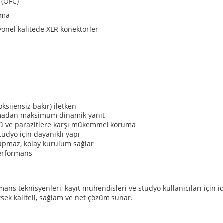
 (OFC)
ama
yonel kalitede XLR konektörler
ksijensiz bakır) iletken
lmadan maksimum dinamik yanıt
tü ve parazitlere karşı mükemmel koruma
tüdyo için dayanıklı yapı
apmaz, kolay kurulum sağlar
performans
rmans teknisyenleri, kayıt mühendisleri ve stüdyo kullanıcıları için i
sek kaliteli, sağlam ve net çözüm sunar.