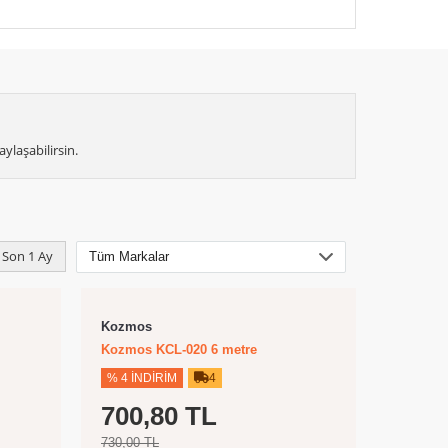
ylaşabilirsin.
Son 1 Ay
Kozmos
Kozmos KCL-020 6 metre
% 4 İNDIRIM
4
700,80 TL
730,00 TL