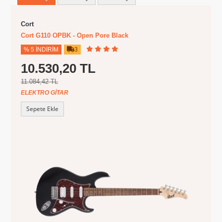
Cort
Cort G110 OPBK - Open Pore Black
% 5 İNDIRIM
3
10.530,20 TL
11.084,42 TL
ELEKTRO GITAR
Sepete Ekle