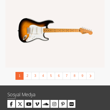
1
2
3
4
5
6
7
8
9
Sosyal Medya