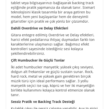
tablet veya bilgisayarınızı bağlayarak backing track
eşliğinde pratik yapmanıza da olanak tanır. Sixmart
teknolojisini klasik tasarımla bir araya getiren bu
model, hem yeni başlayanlar hem de deneyimli
gitaristler için pratik ve çok yönlü bir çözümdür.
Dahili Overdrive ve Delay Efektleri
Gitara entegre edilmiş Overdrive ve Delay efektleri,
harici efekt pedallarına ihtiyaç duymadan farklı ton
karakterlerine ulaşmanızı sağlar. Bağımsız efekt
kontrolleri sayesinde istediğiniz sesi kolayca
şekillendirebilirsiniz.
Çift Humbucker ile Güçlü Tonlar
İki adet humbucker manyetik; yüksek çıkış seviyesi,
dolgun alt frekanslar ve güçlü sustain sunar. Rock,
hard rock, metal ve yüksek gain gerektiren birçok
müzik türü için ideal performans sağlar. 3 yollu
manyetik seçici ise sap, köprü ve her iki manyetiğin
birlikte kullanımını kolayca kontrol etmenize olanak
tanır.
Sessiz Pratik ve Backing Track Desteği
Kulaklık çıkışı ile sessiz çalışma yapabilir, Aux In girişi