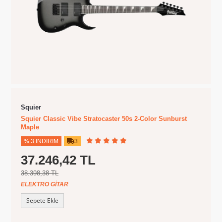
Squier
Squier Classic Vibe Stratocaster 50s 2-Color Sunburst
Maple
% 3 İNDIRIM
3
37.246,42 TL
38.398,38 TL
ELEKTRO GITAR
Sepete Ekle