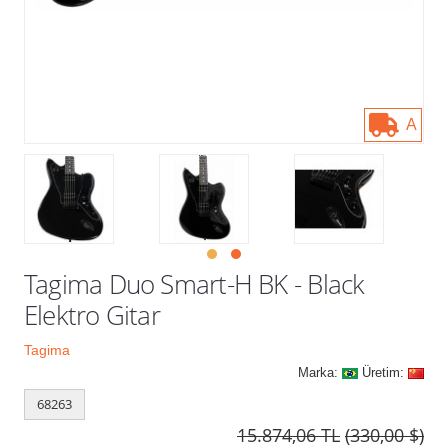
Kampanyalar
A
Tagima Duo Smart-H BK - Black
Elektro Gitar
Tagima
Marka:
Üretim:
68263
15.874,06 TL
(330,00 $)