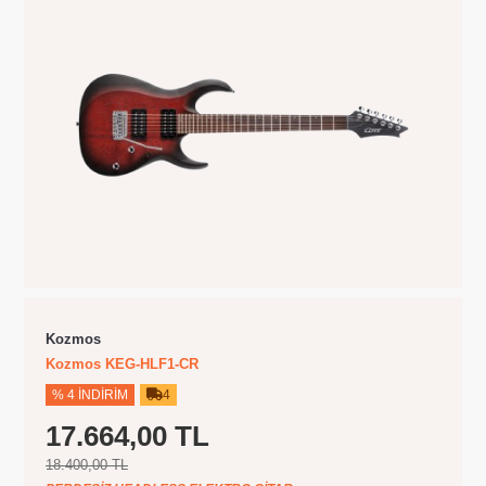
Kozmos
Kozmos KEG-HLF1-CR
% 4 İNDIRIM
4
17.664,00 TL
18.400,00 TL