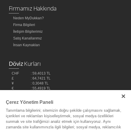
Firmamız Hakkında
Neden MyDukkan?
Firma Bilgileri
İletişim Bilgilerimiz
Satış Kanallarımız
İnsan Kaynakları
Döviz
Kurları
CHF
: 59,4013 TL
£
: 64,7421 TL
¥
: 0,3048 TL
€
: 55,4919 TL
$
: 48,1032 TL
Çerez Yönetim Paneli
Tanımlama bilgilerini; sitemizin doğru şekilde çalışmasını sağlamak,
içerikleri ve reklamları kişiselleştirmek, sosyal medya özellikleri
sunmak ve site trafiğimizi analiz etmek için kullanıyoruz. Aynı
zamanda site kullanımınızla ilgili bilgileri; sosyal medya, reklamcılık