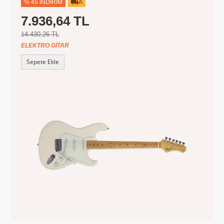
% 45 İNDIRIM
A
7.936,64 TL
14.430,26 TL
ELEKTRO GITAR
Sepete Ekle