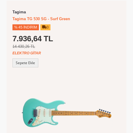
Tagima
Tagima TG 530 SG - Surf Green
% 45 İNDIRIM
3
7.936,64 TL
14.430,26 TL
ELEKTRO GITAR
Sepete Ekle