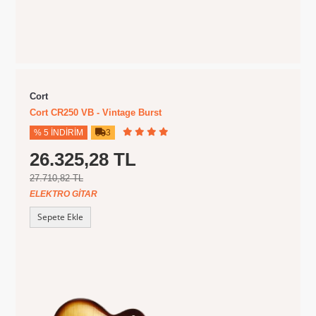
Cort
Cort CR250 VB - Vintage Burst
% 5 İNDIRIM
3
26.325,28 TL
27.710,82 TL
ELEKTRO GITAR
Sepete Ekle