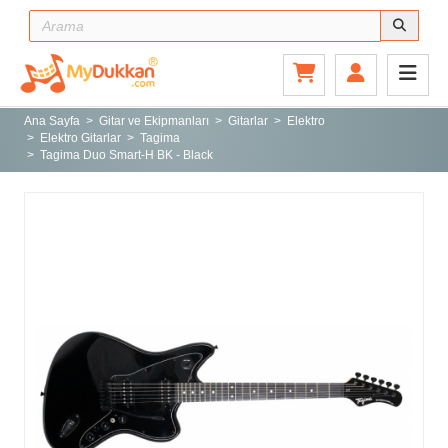
Ana Sayfa
Gitar ve Ekipmanları
Ana Sayfa
Gitar ve Ekipmanları
Gitarlar
Elektro
Elektro Gitarlar
Tagima
Sahne ve Stüdyo
Tagima Duo Smart-H BK - Black
Aksesuarlar
Tuşlu Çalgılar
Vurmalı Çalgılar
Yaylı Çalgılar
Nefesli Çalgılar
Türk Müziği Enstrümanları
Kitap
Yeni Gelenler