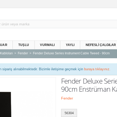
SUAR
TUŞLU
VURMALI
YAYLI
NEFESLI ÇALGILAR
Kabloları
Fender
Fender Deluxe Series Instrument Cable Tweed - 90cm
n sipariş alınabilmektedir. Bizimle iletişime geçmek için
buraya tıklayınız.
Fender Deluxe Seri
90cm Enstrüman K
Fender
56304