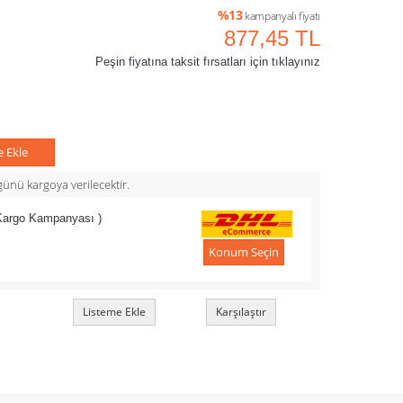
%13
kampanyalı fiyatı
877,45 TL
Peşin fiyatına taksit fırsatları için tıklayınız
e Ekle
ünü kargoya verilecektir.
 Kargo Kampanyası )
Konum Seçin
Listeme Ekle
Karşılaştır