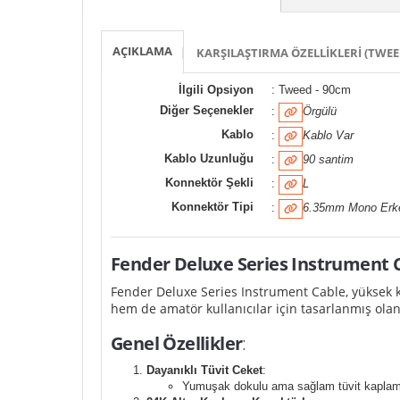
AÇIKLAMA
KARŞILAŞTIRMA ÖZELLIKLERI (TWEED
İlgili Opsiyon
: Tweed - 90cm
Diğer Seçenekler
:
Örgülü
Kablo
:
Kablo Var
Kablo Uzunluğu
:
90 santim
Konnektör Şekli
:
L
Konnektör Tipi
:
6.35mm Mono Erk
Fender Deluxe Series Instrument
Fender Deluxe Series Instrument Cable, yüksek k
hem de amatör kullanıcılar için tasarlanmış olan 
Genel Özellikler
:
Dayanıklı Tüvit Ceket
:
Yumuşak dokulu ama sağlam tüvit kaplam