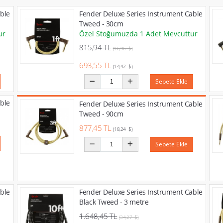
ble
Fender Deluxe Series Instrument Cable
Tweed - 30cm
ur
Özel Stoğumuzda 1 Adet Mevcuttur
815,94 TL
(16,96 $)
693,55 TL
(14,42 $)
Sepete Ekle
ble
Fender Deluxe Series Instrument Cable
Tweed - 90cm
877,45 TL
(18,24 $)
Sepete Ekle
ble
Fender Deluxe Series Instrument Cable
Black Tweed - 3 metre
1.648,45 TL
(34,27 $)