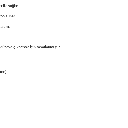
nlik sağlar.
ton sunar.
rtırır.
 düzeye çıkarmak için tasarlanmıştır.
ama).