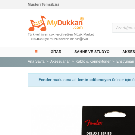
Müşteri Temsilcisi
Ana Sayfa
Türkiye'nin en çok tercih edilen Müzik Marketi
Gitar ve Ekipmanları
166.038
üye müzikseverin bir bildiği var
Sahne ve Stüdyo
☰
GITAR
SAHNE VE STÜDYO
AKSE
Aksesuarlar
Ana Sayfa
Aksesuarlar
Kablo & Konnektörler
Enstrüman 
Tuşlu Çalgılar
Vurmalı Çalgılar
Fender
markasına ait
temin edilemeyen
ürünler için ö
Yaylı Çalgılar
Nefesli Çalgılar
Türk Müziği Enstrümanları
Kitap
Yeni Gelenler
Kampanyalar