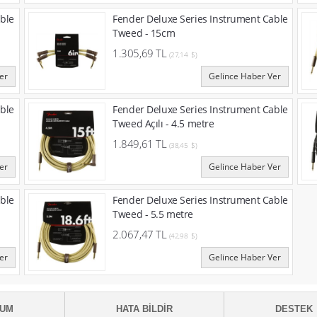
ble
Fender Deluxe Series Instrument Cable
Tweed - 15cm
1.305,69 TL
(27,14 $)
er
Gelince Haber Ver
ble
Fender Deluxe Series Instrument Cable
Tweed Açılı - 4.5 metre
1.849,61 TL
(38,45 $)
er
Gelince Haber Ver
ble
Fender Deluxe Series Instrument Cable
Tweed - 5.5 metre
2.067,47 TL
(42,98 $)
er
Gelince Haber Ver
RUM
HATA BILDIR
DESTEK