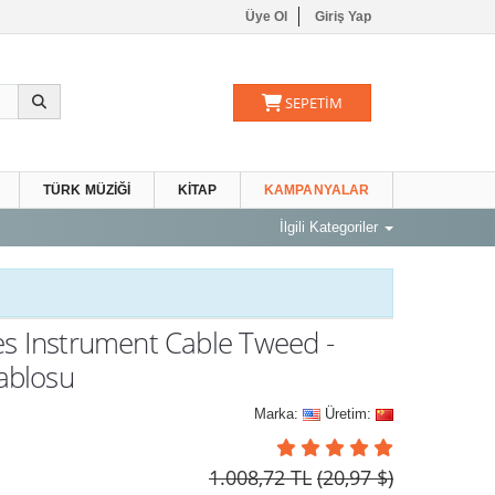
Üye Ol
Giriş Yap
SEPETİM
TÜRK MÜZIĞI
KITAP
KAMPANYALAR
İlgili Kategoriler
es Instrument Cable Tweed -
ablosu
Marka:
Üretim:
1.008,72 TL
(20,97 $)