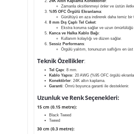
24K Altın Kaplama Konektörler
:
Zamanla oksitlenmeyi önler ve üstün iletke
%95 OFC Örgülü Ekranlama
:
Gürültüyü en aza indirerek daha temiz bir 
8 mm Dış Çaplı Tel Ceket
:
Ekstra koruma sağlar ve uzun ömürlülüğü a
Kanca ve Halka Kablo Bağı
:
Kullanım kolaylığı ve düzen sağlar.
Sessiz Performans
:
Örgülü yalıtım, tonunuzun saflığını en üst
Teknik Özellikler
:
Tel Çapı
: 8 mm.
Kablo Yapısı
: 20 AWG (%95 OFC örgülü ekranl
Konektörler
: 24K altın kaplama.
Garanti
: Ömrü boyunca garanti ile desteklenir.
Uzunluk ve Renk Seçenekleri:
15 cm (0.15 metre):
Black Tweed
Tweed
30 cm (0.3 metre):