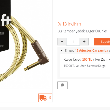
% 13 indirim
Bu Kampanyadaki Diğer Ürünler
Sepet
En geç
12 Ağustos Çarşamba
g
Kargo Ücreti
100 TL
( Ivır Zıvır
15000 TL ve Üzeri Ücretsiz Kargo
3