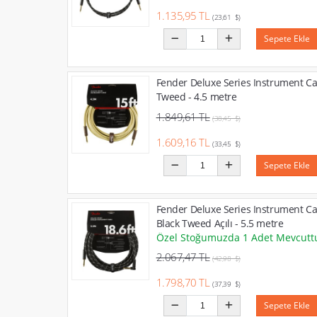
1.135,95 TL
(23,61 $)
Sepete Ekle
Fender Deluxe Series Instrument Ca
Tweed - 4.5 metre
1.849,61 TL
(38,45 $)
1.609,16 TL
(33,45 $)
Sepete Ekle
Fender Deluxe Series Instrument Ca
Black Tweed Açılı - 5.5 metre
Özel Stoğumuzda 1 Adet Mevcutt
2.067,47 TL
(42,98 $)
1.798,70 TL
(37,39 $)
Sepete Ekle