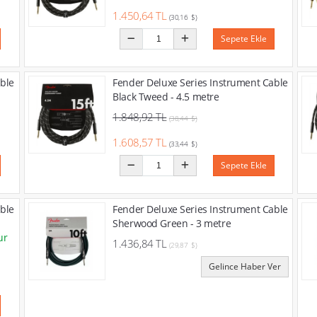
1.450,64 TL
(30,16 $)
Sepete Ekle
ble
Fender Deluxe Series Instrument Cable
Black Tweed - 4.5 metre
1.848,92 TL
(38,44 $)
1.608,57 TL
(33,44 $)
Sepete Ekle
ble
Fender Deluxe Series Instrument Cable
Sherwood Green - 3 metre
ur
1.436,84 TL
(29,87 $)
Gelince Haber Ver