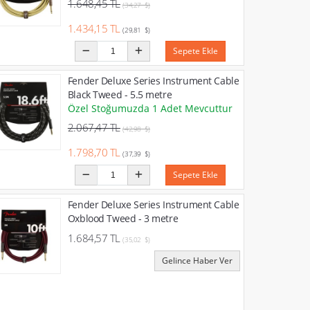
1.648,45 TL
(34,27 $)
1.434,15 TL
(29,81 $)
Sepete Ekle
Fender Deluxe Series Instrument Cable
Black Tweed - 5.5 metre
Özel Stoğumuzda 1 Adet Mevcuttur
2.067,47 TL
(42,98 $)
1.798,70 TL
(37,39 $)
Sepete Ekle
Fender Deluxe Series Instrument Cable
Oxblood Tweed - 3 metre
1.684,57 TL
(35,02 $)
Gelince Haber Ver