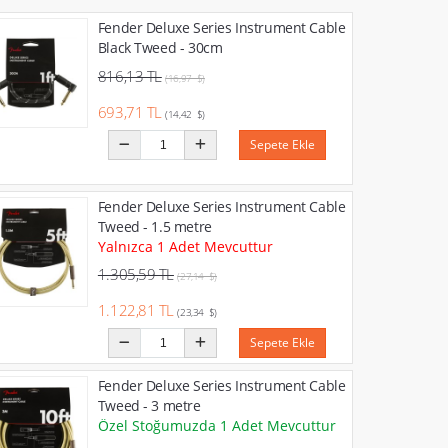
Fender Deluxe Series Instrument Cable
Black Tweed - 30cm
816,13 TL
(16,97 $)
693,71 TL
(14,42 $)
Sepete Ekle
Fender Deluxe Series Instrument Cable
Tweed - 1.5 metre
Yalnızca 1 Adet Mevcuttur
1.305,59 TL
(27,14 $)
1.122,81 TL
(23,34 $)
Sepete Ekle
Fender Deluxe Series Instrument Cable
Tweed - 3 metre
Özel Stoğumuzda 1 Adet Mevcuttur