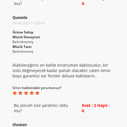
mu?
0
Quewlo
13.08.2025 11:20:04
Ürüne Sahip
Müzik Deneyimi
Belirtilmemiş
Müzik Tarzı
Belirtilmemiş
Alabileceğiniz en kalite enstrüman kablosudur, bir
üstü değmeyecek kadar pahalı olacaktır zaten ömür
boyu garantisi var fender deluxe kabloların..
Ürün hakkındaki yorumunuz?
Bu yorum size yardımcı oldu
Evet : 2
Hayır :
mu?
0
thswen