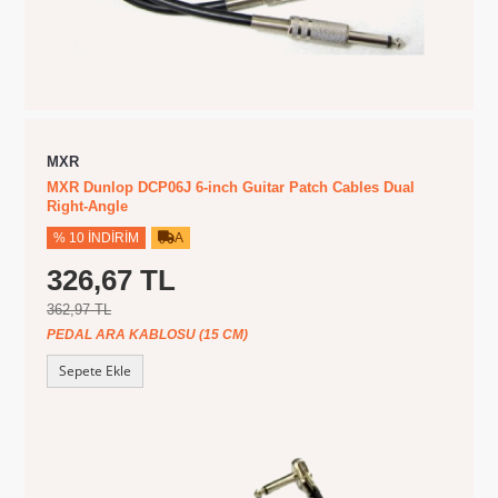
MXR
MXR Dunlop DCP06J 6-inch Guitar Patch Cables Dual
Right-Angle
% 10 İNDIRIM
A
326,67 TL
362,97 TL
PEDAL ARA KABLOSU (15 CM)
Sepete Ekle