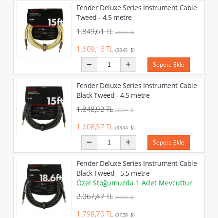
Fender Deluxe Series Instrument Cable
Tweed - 4.5 metre
1.849,61 TL
(38,45 $)
1.609,16 TL
(33,45 $)
Sepete Ekle
Fender Deluxe Series Instrument Cable
Black Tweed - 4.5 metre
1.848,92 TL
(38,44 $)
1.608,57 TL
(33,44 $)
Sepete Ekle
Fender Deluxe Series Instrument Cable
Black Tweed - 5.5 metre
Özel Stoğumuzda 1 Adet Mevcuttur
2.067,47 TL
(42,98 $)
1.798,70 TL
(37,39 $)