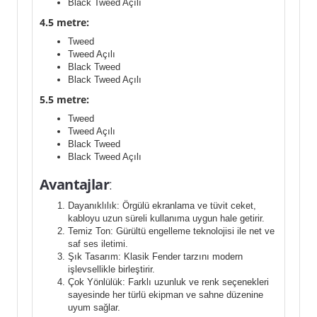
Black Tweed Açılı
4.5 metre:
Tweed
Tweed Açılı
Black Tweed
Black Tweed Açılı
5.5 metre:
Tweed
Tweed Açılı
Black Tweed
Black Tweed Açılı
Avantajlar
:
Dayanıklılık: Örgülü ekranlama ve tüvit ceket,
kabloyu uzun süreli kullanıma uygun hale getirir.
Temiz Ton: Gürültü engelleme teknolojisi ile net ve
saf ses iletimi.
Şık Tasarım: Klasik Fender tarzını modern
işlevsellikle birleştirir.
Çok Yönlülük: Farklı uzunluk ve renk seçenekleri
sayesinde her türlü ekipman ve sahne düzenine
uyum sağlar.