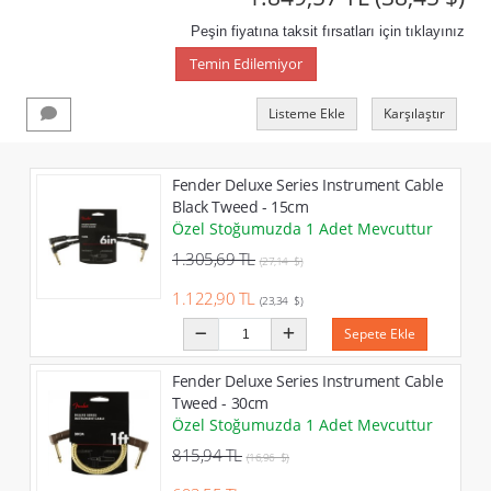
Peşin fiyatına taksit fırsatları için tıklayınız
Temin Edilemiyor
Listeme Ekle
Karşılaştır
Fender Deluxe Series Instrument Cable
Black Tweed - 15cm
Özel Stoğumuzda 1 Adet Mevcuttur
1.305,69 TL
(27,14 $)
1.122,90 TL
(23,34 $)
Sepete Ekle
Fender Deluxe Series Instrument Cable
Tweed - 30cm
Özel Stoğumuzda 1 Adet Mevcuttur
815,94 TL
(16,96 $)