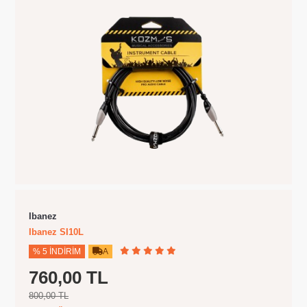
Ibanez
Ibanez SI10L
% 5 İNDIRIM
A
760,00 TL
800,00 TL