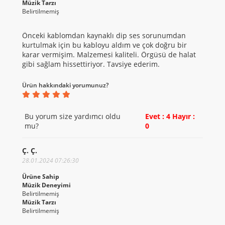
Müzik Tarzı
Belirtilmemiş
Önceki kablomdan kaynaklı dip ses sorunumdan
kurtulmak için bu kabloyu aldım ve çok doğru bir
karar vermişim. Malzemesi kaliteli. Örgüsü de halat
gibi sağlam hissettiriyor. Tavsiye ederim.
Ürün hakkındaki yorumunuz?
Bu yorum size yardımcı oldu
Evet : 4
Hayır :
mu?
0
Ç. Ç.
28.01.2024 07:26:30
Ürüne Sahip
Müzik Deneyimi
Belirtilmemiş
Müzik Tarzı
Belirtilmemiş