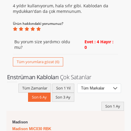
4 yıldır kullanıyorum, hala sıfır gibi. Kablodan da
mydukkan'dan da çok memnunum.
Ürün hakkındaki yorumunuz?
Bu yorum size yardımcı oldu
Evet : 4
Hayır :
mu?
0
Tüm yorumlara gözat (6)
Enstrüman Kabloları
Çok Satanlar
Tüm Zamanlar
Son 1 Yıl
Son 6 Ay
Son 3 Ay
Son 1 Ay
Madison
Madison MIC030 RBK