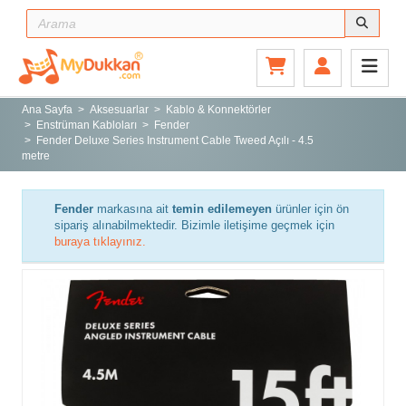
Ana Sayfa
Gitar ve Ekipmanları
Ana Sayfa
Aksesuarlar
Kablo & Konnektörler
Enstrüman Kabloları
Fender
Sahne ve Stüdyo
Fender Deluxe Series Instrument Cable Tweed Açılı - 4.5
metre
Aksesuarlar
Tuşlu Çalgılar
Fender
markasına ait
temin edilemeyen
ürünler için ön
Vurmalı Çalgılar
sipariş alınabilmektedir. Bizimle iletişime geçmek için
buraya tıklayınız.
Yaylı Çalgılar
Nefesli Çalgılar
Türk Müziği Enstrümanları
Kitap
Yeni Gelenler