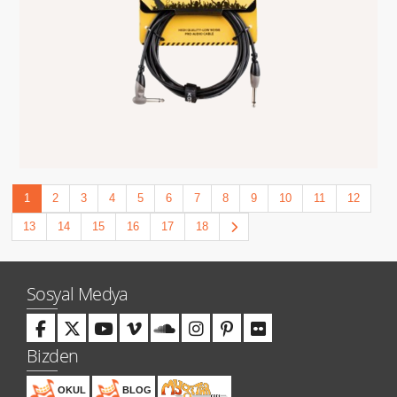
1
2
3
4
5
6
7
8
9
10
11
12
13
14
15
16
17
18
Sosyal Medya
Bizden
OKUL
BLOG