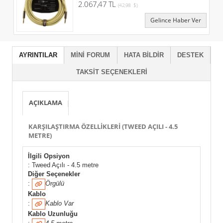
2.067,47 TL
(42,98 $)
Gelince Haber Ver
AYRINTILAR
MINI FORUM
HATA BILDIR
DESTEK
TAKSIT SEÇENEKLERI
AÇIKLAMA
KARŞILAŞTIRMA ÖZELLIKLERI (TWEED AÇILI - 4.5
METRE)
İlgili Opsiyon
: Tweed Açılı - 4.5 metre
Diğer Seçenekler
:
Örgülü
Kablo
:
Kablo Var
Kablo Uzunluğu