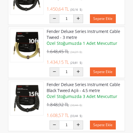
1.450,64 TL
(30,16 $)
Sepete Ekle
Fender Deluxe Series Instrument Cable
Tweed - 3 metre
Özel Stoğumuzda 1 Adet Mevcuttur
1.648,45 TL
(34,27 $)
1.434,15 TL
(29,81 $)
Sepete Ekle
Fender Deluxe Series Instrument Cable
Black Tweed Açılı - 4.5 metre
Özel Stoğumuzda 3 Adet Mevcuttur
1.848,92 TL
(38,44 $)
1.608,57 TL
(33,44 $)
Sepete Ekle