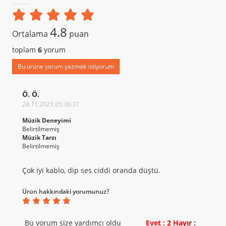
4.8
Ortalama
puan
toplam
6
yorum
Bu ürüne yorum yazmak istiyorum
Ö. Ö.
28.11.2025 05:36:37
Müzik Deneyimi
Belirtilmemiş
Müzik Tarzı
Belirtilmemiş
Çok iyi kablo, dip ses ciddi oranda düştü.
Ürün hakkındaki yorumunuz?
Bu yorum size yardımcı oldu
Evet : 2
Hayır :