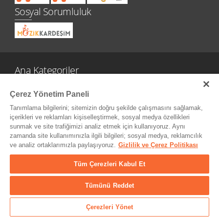
Sosyal Sorumluluk
Ana Kategoriler
Gitar ve Ekipmanları
Çerez Yönetim Paneli
Sahne ve Stüdyo
Tanımlama bilgilerini; sitemizin doğru şekilde çalışmasını sağlamak,
Aksesuarlar
içerikleri ve reklamları kişiselleştirmek, sosyal medya özellikleri
Tuşlu Çalgılar
sunmak ve site trafiğimizi analiz etmek için kullanıyoruz. Aynı
Vurmalı Çalgılar
zamanda site kullanımınızla ilgili bilgileri; sosyal medya, reklamcılık
Yaylı Çalgılar
ve analiz ortaklarımızla paylaşıyoruz.
Gizlilik ve Çerez Politikası
Nefesli Çalgılar
Tüm Çerezleri Kabul Et
Türk Müziği Enstrümanları
Kitap
Tümünü Reddet
Diğer Kategoriler
Çerezleri Yönet
Diğer Sayfalar