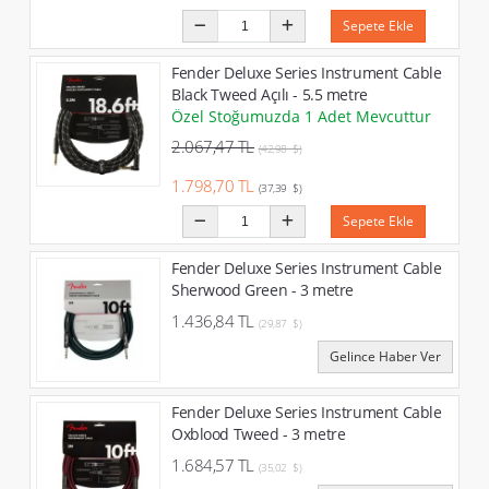
Sepete Ekle
Fender Deluxe Series Instrument Cable
Black Tweed Açılı - 5.5 metre
Özel Stoğumuzda 1 Adet Mevcuttur
2.067,47 TL
(42,98 $)
1.798,70 TL
(37,39 $)
Sepete Ekle
Fender Deluxe Series Instrument Cable
Sherwood Green - 3 metre
1.436,84 TL
(29,87 $)
Gelince Haber Ver
Fender Deluxe Series Instrument Cable
Oxblood Tweed - 3 metre
1.684,57 TL
(35,02 $)