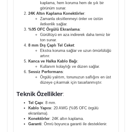
kaplama, hem koruma hem de şık bir
görünüm sunar.
24K Altın Kaplama Konektörler
:
Zamanla oksitlenmeyi önler ve üstün
iletkenlik sağlar.
%95 OFC Örgülü Ekranlama
:
Gürültüyü en aza indirerek daha temiz bir
ton sunar.
8 mm Dış Çaplı Tel Ceket
:
Ekstra koruma sağlar ve uzun ömürlülüğü
artırır.
Kanca ve Halka Kablo Bağı
:
Kullanım kolaylığı ve düzen sağlar.
Sessiz Performans
:
Örgülü yalıtım, tonunuzun saflığını en üst
düzeye çıkarmak için tasarlanmıştır.
Teknik Özellikler
:
Tel Çapı
: 8 mm.
Kablo Yapısı
: 20 AWG (%95 OFC örgülü
ekranlama).
Konektörler
: 24K altın kaplama.
Garanti
: Ömrü boyunca garanti ile desteklenir.