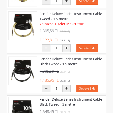
Sepete Ekle
Fender Deluxe Series Instrument Cable
Tweed - 1.5 metre
Yalnızca 1 Adet Mevcuttur
1.305,59 TL
(27,14 $)
1.122,81 TL
(23,34 $)
Sepete Ekle
Fender Deluxe Series Instrument Cable
Black Tweed - 1.5 metre
1.305,69 TL
(27,14 $)
1.135,95 TL
(23,61 $)
Sepete Ekle
Fender Deluxe Series Instrument Cable
Black Tweed - 3 metre
1.648,45 TL
(34,27 $)