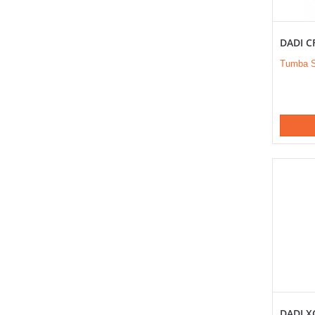
DADI C
Tumba S
DADI X