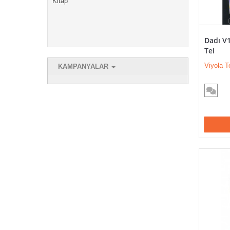
Kitap
Dadı V1
Tel
Viyola Te
KAMPANYALAR