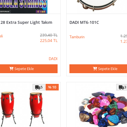
28 Extra Super Light Takım
DADI MT6-101C
239,40
TL
1.2
li
Tamburin
225,04
TL
1.2
DADI
Sepete Ekle
Sepete Ekle
5
% 10
3