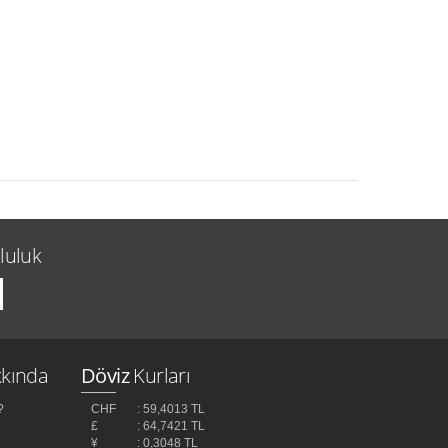
luluk
kında
Döviz
Kurları
?
CHF
: 59,4013 TL
£
: 64,7421 TL
¥
: 0,3048 TL