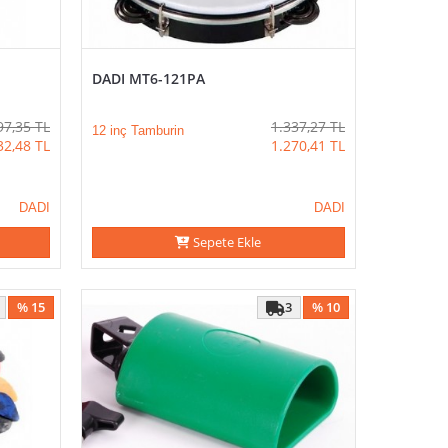
DADI MT6-121PA
97,35
TL
1.337,27
TL
12 inç Tamburin
32,48
TL
1.270,41
TL
DADI
DADI
Sepete Ekle
% 15
3
% 10