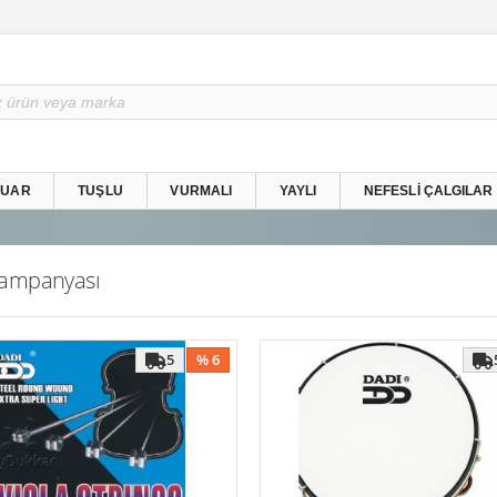
SUAR
TUŞLU
VURMALI
YAYLI
NEFESLI ÇALGILAR
ampanyası
5
% 6