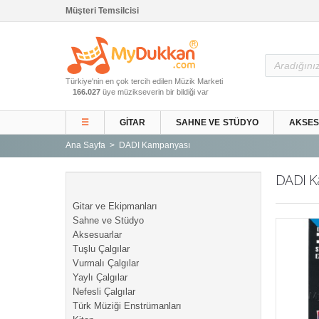
Müşteri Temsilcisi
Ana Sayfa
Türkiye'nin en çok tercih edilen Müzik Marketi
Gitar ve Ekipmanları
166.027
üye müzikseverin bir bildiği var
Sahne ve Stüdyo
☰
GITAR
SAHNE VE STÜDYO
AKSE
Aksesuarlar
Ana Sayfa
DADI Kampanyası
Tuşlu Çalgılar
Vurmalı Çalgılar
DADI K
Yaylı Çalgılar
Gitar ve Ekipmanları
Nefesli Çalgılar
Sahne ve Stüdyo
Aksesuarlar
Türk Müziği Enstrümanları
Tuşlu Çalgılar
Kitap
Vurmalı Çalgılar
Yaylı Çalgılar
Yeni Gelenler
Nefesli Çalgılar
Kampanyalar
Türk Müziği Enstrümanları