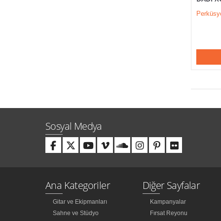
Perküsy
Sosyal Medya
Ana Kategoriler
Diğer Sayfalar
Gitar ve Ekipmanları
Kampanyalar
Sahne ve Stüdyo
Fırsat Reyonu