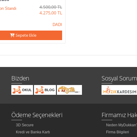
4.500,00
TL
on Standı
4.275,00
TL
DADI
Sepete Ekle
Bizden
Sosyal Sorum
OKUL
BLOG
Ödeme Seçenekleri
Firmamız Hak
3D Secure
Neden MyDukkan
Kredi ve Banka Kartı
Firma Bilgileri