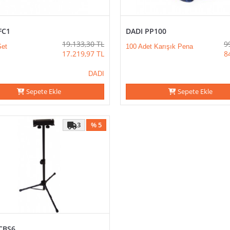
FC1
DADI PP100
19.133,30
TL
9
et
100 Adet Karışık Pena
17.219,97
TL
8
DADI
Sepete Ekle
Sepete Ekle
3
% 5
CBS6