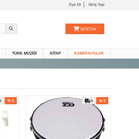
Üye Ol
Giriş Yap
SEPETİM
TÜRK MÜZIĞI
KITAP
KAMPANYALAR
5
% 5
5
% 5