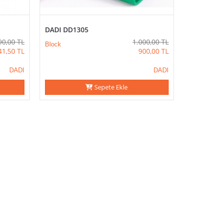
DADI DD1305
90,00
TL
1.000,00
TL
Block
41,50
TL
900,00
TL
DADI
DADI
Sepete Ekle