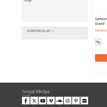
Kitap
Samson
Stand
Mikrofo
KAMPANYALAR
Sosyal Medya