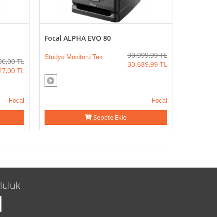
Focal ALPHA EVO 80
30.999,99
TL
Stüdyo Monitörü Tek
00,00
TL
30.689,99
TL
27,00
TL
Focal
Focal
Sepete Ekle
luluk