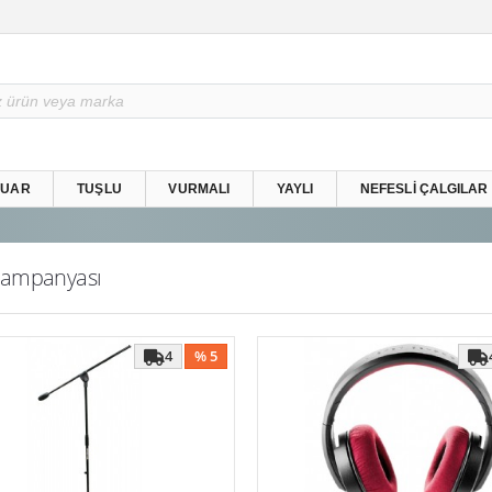
SUAR
TUŞLU
VURMALI
YAYLI
NEFESLI ÇALGILAR
Kampanyası
4
% 5