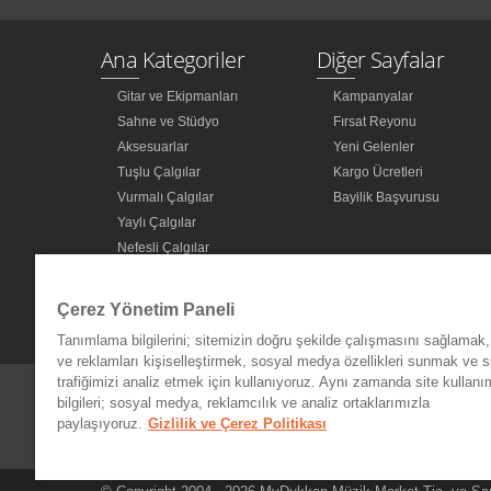
Ana Kategoriler
Diğer Sayfalar
Gitar ve Ekipmanları
Kampanyalar
Sahne ve Stüdyo
Fırsat Reyonu
Aksesuarlar
Yeni Gelenler
Tuşlu Çalgılar
Kargo Ücretleri
Vurmalı Çalgılar
Bayilik Başvurusu
Yaylı Çalgılar
Nefesli Çalgılar
Türk Müziği Enstrümanları
Kitap
Çerez Yönetim Paneli
Diğer Kategoriler
Tanımlama bilgilerini; sitemizin doğru şekilde çalışmasını sağlamak, 
ve reklamları kişiselleştirmek, sosyal medya özellikleri sunmak ve s
trafiğimizi analiz etmek için kullanıyoruz. Aynı zamanda site kullanımı
bilgileri; sosyal medya, reklamcılık ve analiz ortaklarımızla
paylaşıyoruz.
Gizlilik ve Çerez Politikası