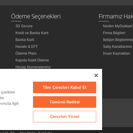
Ödeme Seçenekleri
Firmamız Hak
3D Secure
Neden MyDukkan
Kredi ve Banka Kartı
Firma Bilgileri
Banka Kartı
İletişim Bilgilerimi
Havale & EFT
Satış Kanallarımız
Ödeme Planı
İnsan Kaynakları
Kapıda Nakit Ödeme
Hesap Numaralarımız
Tüm Çerezleri Kabul Et
içerikleri
ite
Tümünü Reddet
nızla ilgili
Çerezleri Yönet