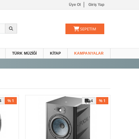
Üye Ol
Giriş Yap
SEPETİM
TÜRK MÜZIĞI
KITAP
KAMPANYALAR
4
% 1
4
% 1