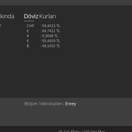
kında
Döviz
Kurları
?
CHF
: 59,4013 TL
£
: 64,7421 TL
¥
: 0,3048 TL
z
€
: 55,4919 TL
$
: 48,1032 TL
Bilişim Teknolojileri,
Ereey