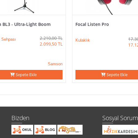
 BL3 - Ultra-Light Boom
Focal Listen Pro
2.210,00
TL
17.3
n Sehpası
Kulaklık
2.099,50
TL
17.1
Samson
Sepete Ekle
Sepete Ekle
Bizden
Sosyal Sorum
OKUL
BLOG