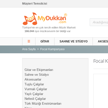
Müşteri Temsilcisi
Ana Sayfa
Türkiye'nin en çok tercih edilen Müzik Marketi
Gitar ve Ekipmanları
166.044
üye müzikseverin bir bildiği var
Sahne ve Stüdyo
☰
GITAR
SAHNE VE STÜDYO
AKSE
Aksesuarlar
Ana Sayfa
Focal Kampanyası
Tuşlu Çalgılar
Vurmalı Çalgılar
Focal 
Yaylı Çalgılar
Gitar ve Ekipmanları
Nefesli Çalgılar
Sahne ve Stüdyo
Aksesuarlar
Türk Müziği Enstrümanları
Tuşlu Çalgılar
Kitap
Vurmalı Çalgılar
Yaylı Çalgılar
Yeni Gelenler
Nefesli Çalgılar
Kampanyalar
Türk Müziği Enstrümanları