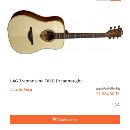
LAG Tramontane T88D Dreadnought
22.900,00
TL
Akustik Gitar
21.984,00
TL
LAG
Sepete Ekle