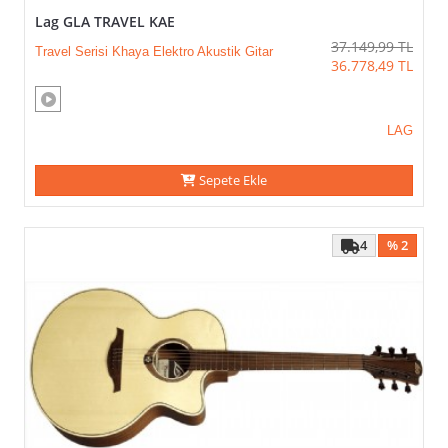
Lag GLA TRAVEL KAE
37.149,99
TL
Travel Serisi Khaya Elektro Akustik Gitar
36.778,49
TL
LAG
Sepete Ekle
4
% 2