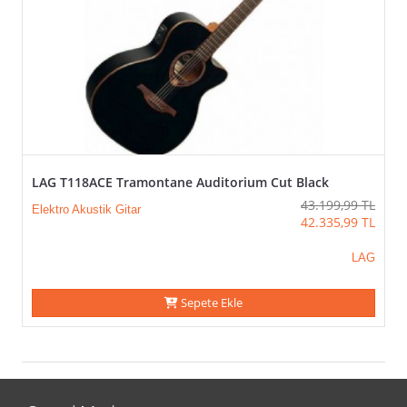
LAG T118ACE Tramontane Auditorium Cut Black
43.199,99
TL
Elektro Akustik Gitar
42.335,99
TL
LAG
Sepete Ekle