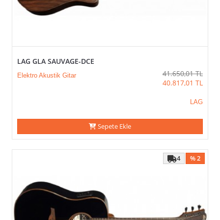
LAG GLA SAUVAGE-DCE
41.650,01
TL
Elektro Akustik Gitar
40.817,01
TL
LAG
Sepete Ekle
4
% 2