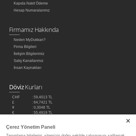
Kapıda Nakit Ödeme
Hesap Numaralarımız
Firmamız Hakkında
Neden MyDukkan?
Firma Bilgileri
İletişim Bilgilerimiz
Satış Kanallarımız
İnsan Kaynakları
Döviz
Kurları
CHF
: 59,4013 TL
£
: 64,7421 TL
¥
: 0,3048 TL
€
: 55,4919 TL
$
: 48,1032 TL
Çerez Yönetim Paneli
Tanımlama bilgilerini; sitemizin doğru şekilde çalışmasını sağlamak,