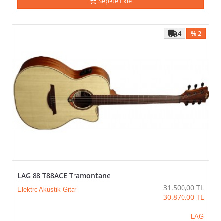
Sepete Ekle
4
% 2
LAG 88 T88ACE Tramontane
31.500,00
TL
Elektro Akustik Gitar
30.870,00
TL
LAG