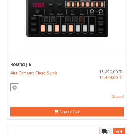
Roland J-6
15.800,00
TL
Aira Compact Chord Synth
15.484,00
TL
Roland
Sepete Ekle
4
% 4