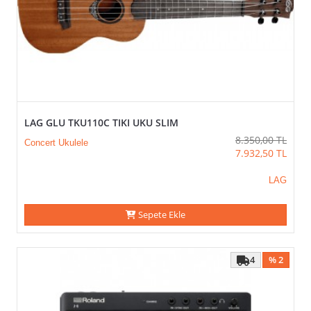
LAG GLU TKU110C TIKI UKU SLIM
8.350,00
TL
Concert Ukulele
7.932,50
TL
LAG
Sepete Ekle
4
% 2