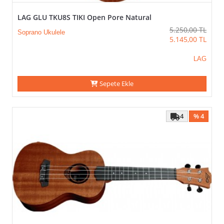
LAG GLU TKU8S TIKI Open Pore Natural
5.250,00
TL
Soprano Ukulele
5.145,00
TL
LAG
Sepete Ekle
4
% 4