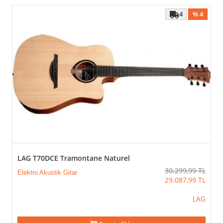
4
% 4
LAG T70DCE Tramontane Naturel
30.299,99
TL
Elektro Akustik Gitar
29.087,99
TL
LAG