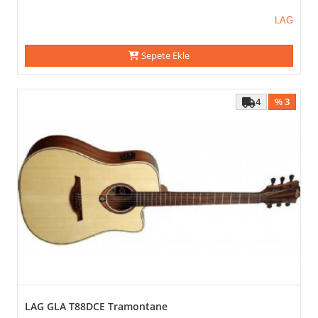
LAG
Sepete Ekle
4
% 3
LAG GLA T88DCE Tramontane