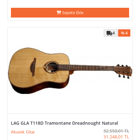
Sepete Ekle
4
% 4
LAG GLA T118D Tramontane Dreadnought Natural
32.550,01
TL
Akustik Gitar
31.248,01
TL