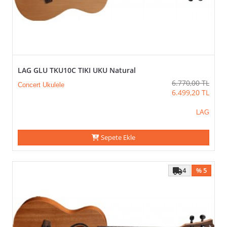
LAG GLU TKU10C TIKI UKU Natural
6.770,00
TL
Concert Ukulele
6.499,20
TL
LAG
Sepete Ekle
4
% 5