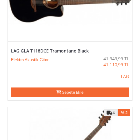
LAG GLA T118DCE Tramontane Black
41.949,99
TL
Elektro Akustik Gitar
41.110,99
TL
LAG
Sepete Ekle
4
% 2