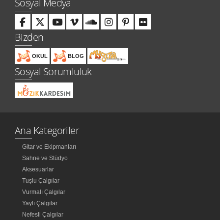
Sosyal Medya
Bizden
OKUL
BLOG
Sosyal Sorumluluk
Ana Kategoriler
Gitar ve Ekipmanları
Sahne ve Stüdyo
Aksesuarlar
Tuşlu Çalgılar
Vurmalı Çalgılar
Yaylı Çalgılar
Nefesli Çalgılar