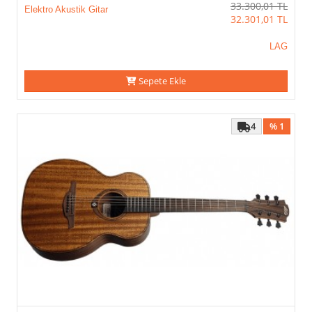
33.300,01
TL
Elektro Akustik Gitar
32.301,01
TL
LAG
Sepete Ekle
4
% 1