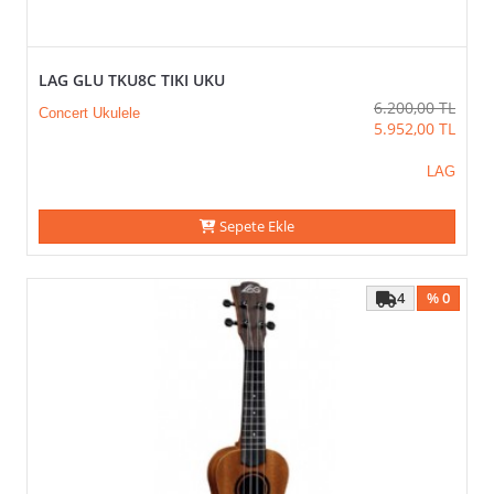
LAG GLU TKU8C TIKI UKU
6.200,00
TL
Concert Ukulele
5.952,00
TL
LAG
Sepete Ekle
4
% 0