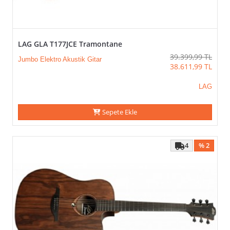
LAG GLA T177JCE Tramontane
39.399,99
TL
Jumbo Elektro Akustik Gitar
38.611,99
TL
LAG
Sepete Ekle
4
% 2