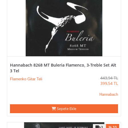
Hannabach 8268 MT Buleria Flamenco, 3-Treble Set Alt
3 Tel
443,94
TL
Flamenko Gitar Teli
399,54
TL
Hannabach
Sepete Ekle
3
% 10