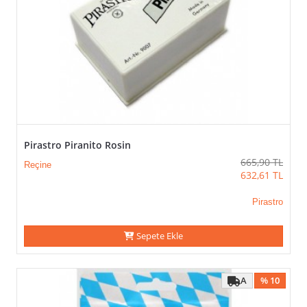
Pirastro Piranito Rosin
665,90
TL
Reçine
632,61
TL
Pirastro
Sepete Ekle
A
% 10