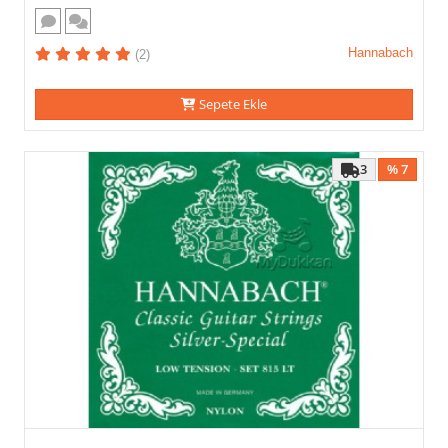
Hannabach
(2)
Sepete Ekle
3
% 7