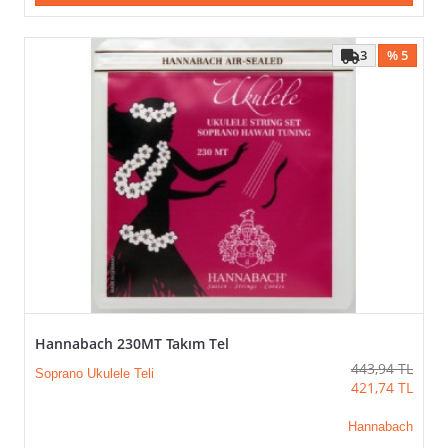
3
% 5
Hannabach 230MT Takım Tel
443,94
TL
Soprano Ukulele Teli
421,74
TL
Hannabach