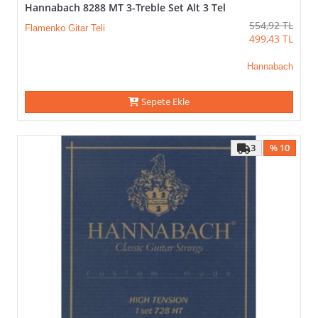
Hannabach 8288 MT 3-Treble Set Alt 3 Tel
554,92
TL
Flamenko Gitar Teli
499,43
TL
Hannabach
Sepete Ekle
3
% 10