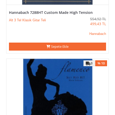
Hannabach 7288HT Custom Made High Tension
554,92
TL
Alt 3 Tel Klasik Gitar Teli
499,43
TL
Hannabach
Sepete Ekle
3
% 10