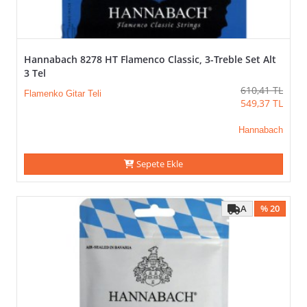
Hannabach 8278 HT Flamenco Classic, 3-Treble Set Alt
3 Tel
610,41
TL
Flamenko Gitar Teli
549,37
TL
Hannabach
Sepete Ekle
A
% 20