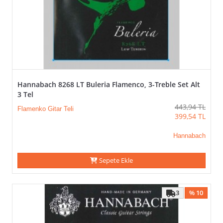
Hannabach 8268 LT Buleria Flamenco, 3-Treble Set Alt
3 Tel
443,94
TL
Flamenko Gitar Teli
399,54
TL
Hannabach
Sepete Ekle
3
% 10