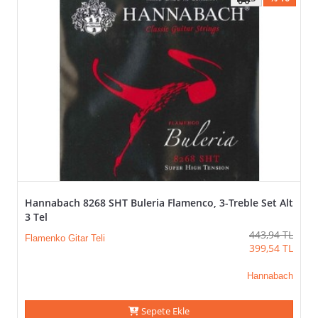
Hannabach 8268 SHT Buleria Flamenco, 3-Treble Set Alt
3 Tel
443,94
TL
Flamenko Gitar Teli
399,54
TL
Hannabach
Sepete Ekle