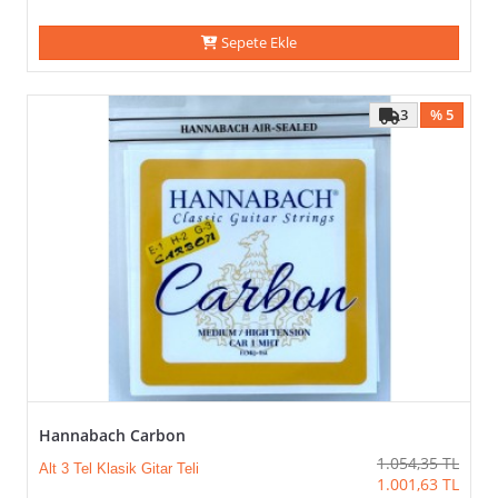
Sepete Ekle
3
% 5
Hannabach Carbon
1.054,35
TL
Alt 3 Tel Klasik Gitar Teli
1.001,63
TL