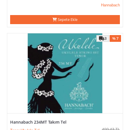
Hannabach
Sepete Ekle
3
% 7
Hannabach 234MT Takım Tel
499,43
TL