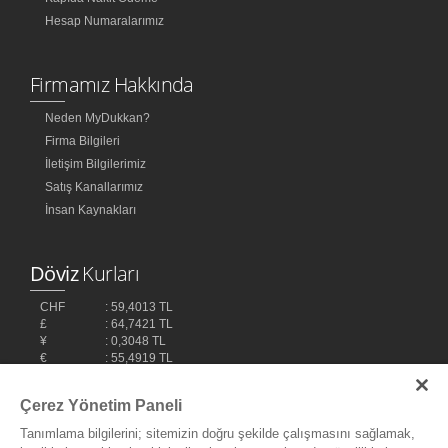
Hesap Numaralarımız
Firmamız Hakkında
Neden MyDukkan?
Firma Bilgileri
İletişim Bilgilerimiz
Satış Kanallarımız
İnsan Kaynakları
Döviz
Kurları
CHF
: 59,4013 TL
£
: 64,7421 TL
¥
: 0,3048 TL
€
: 55,4919 TL
$
: 48,1032 TL
Çerez Yönetim Paneli
Tanımlama bilgilerini; sitemizin doğru şekilde çalışmasını sağlamak,