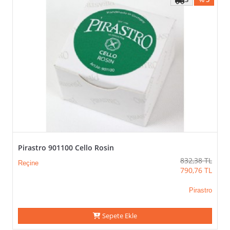
Pirastro 901100 Cello Rosin
832,38
TL
Reçine
790,76
TL
Pirastro
Sepete Ekle