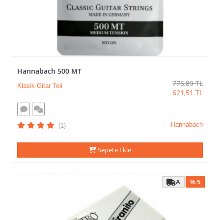
Hannabach 500 MT
776,89
TL
Klasik Gitar Teli
621,51
TL
Hannabach
(1)
Sepete Ekle
A
% 5