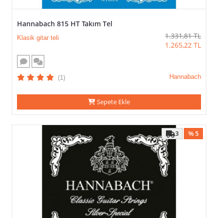
Hannabach 815 HT Takım Tel
1.331,81
TL
Klasik gitar teli
1.265,22
TL
Hannabach
(1)
Sepete Ekle
3
% 5