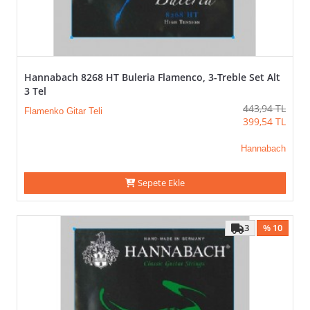
Hannabach 8268 HT Buleria Flamenco, 3-Treble Set Alt
3 Tel
443,94
TL
Flamenko Gitar Teli
399,54
TL
Hannabach
Sepete Ekle
3
% 10