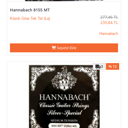
Hannabach 8155 MT
277,46
TL
Klasik Gitar Tek Tel (La)
235,84
TL
Hannabach
Sepete Ekle
3
% 12