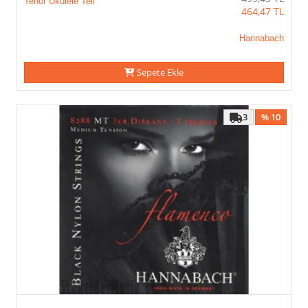
Tenor Ukulele Teli
464,47
TL
Hannabach
Sepete Ekle
3
% 10