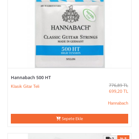
Hannabach 500 HT
776,89
TL
Klasik Gitar Teli
699,20
TL
Hannabach
Sepete Ekle
3
% 5