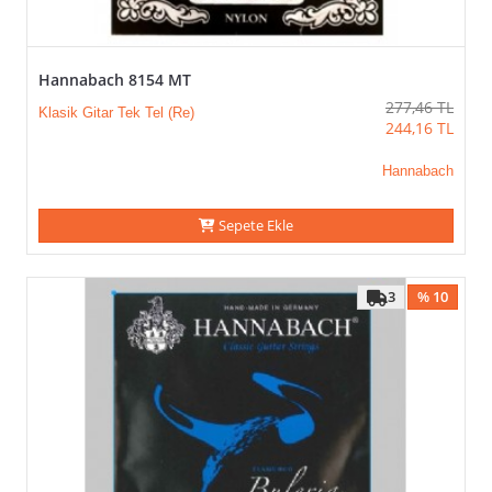
Hannabach 8154 MT
277,46
TL
Klasik Gitar Tek Tel (Re)
244,16
TL
Hannabach
Sepete Ekle
3
% 10