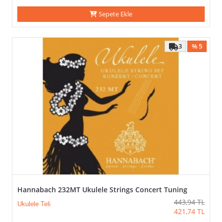
Sepete Ekle
3
% 5
Hannabach 232MT Ukulele Strings Concert Tuning
443,94
TL
Ukulele Teli
421,74
TL