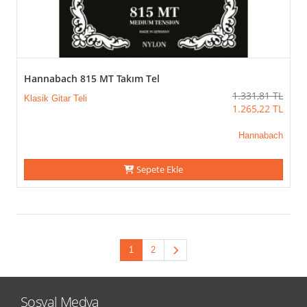
Hannabach 815 MT Takım Tel
1.331,81
TL
Klasik Gitar Teli
1.265,22
TL
Hannabach
Sepete Ekle
1
2
Sosyal Medya