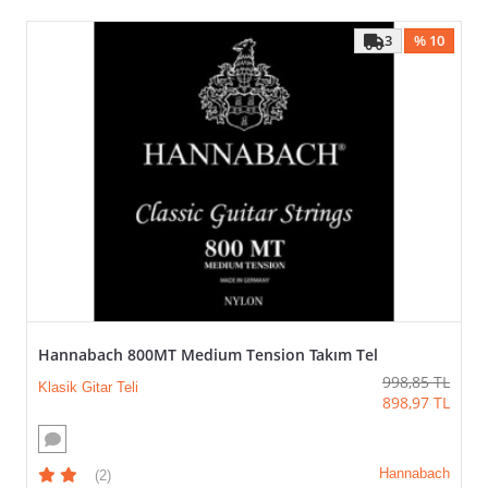
3
% 10
Hannabach 800MT Medium Tension Takım Tel
998,85
TL
Klasik Gitar Teli
898,97
TL
Hannabach
(2)