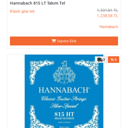
Hannabach 815 LT Takım Tel
1.331,81
TL
Klasik gitar teli
1.238,58
TL
Hannabach
Sepete Ekle
3
% 5