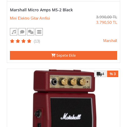
Marshall Micro Amps MS-2 Black
3.990,00
TL
Mini Elektro Gitar Amfisi
3.790,50
TL
Marshall
(13)
Sepete Ekle
4
% 3