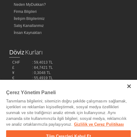
Neden MyDukkan?
Firma Bilgileri
İletişim Bilgilerimiz
Satış Kanallarımız
İnsan Kaynakları
Döviz
Kurları
CHF
: 59,4013 TL
£
: 64,7421 TL
¥
: 0,3048 TL
€
: 55,4919 TL
$
: 48,1032 TL
Çerez Yönetim Paneli
Tanımlama bilgilerini; sitemizin doğru şekilde çalışmasını sağlamak,
içerikleri ve reklamları kişiselleştirmek, sosyal medya özellikleri
sunmak ve site trafiğimizi analiz etmek için kullanıyoruz. Aynı
zamanda site kullanımınızla ilgili bilgileri; sosyal medya, reklamcılık
ve analiz ortaklarımızla paylaşıyoruz.
Gizlilik ve Çerez Politikası
Bilişim Teknolojileri,
Ereey
Tüm Çerezleri Kabul Et