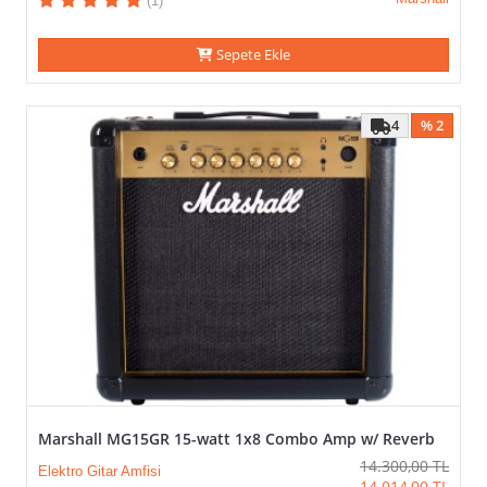
(1)
Sepete Ekle
4
% 2
Marshall MG15GR 15-watt 1x8 Combo Amp w/ Reverb
14.300,00
TL
Elektro Gitar Amfisi
14.014,00
TL