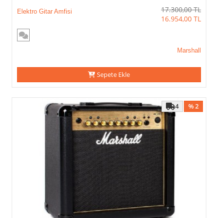
17.300,00
TL
Elektro Gitar Amfisi
16.954,00
TL
Marshall
Sepete Ekle
4
% 2