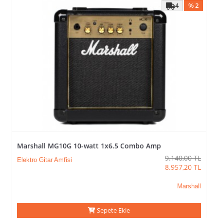
4
% 2
Marshall MG10G 10-watt 1x6.5 Combo Amp
9.140,00
TL
Elektro Gitar Amfisi
8.957,20
TL
Marshall
Sepete Ekle