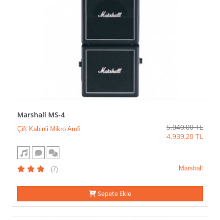
Marshall MS-4
5.040,00
TL
Çift Kabinli Mikro Amfi
4.939,20
TL
Marshall
(7)
Sepete Ekle