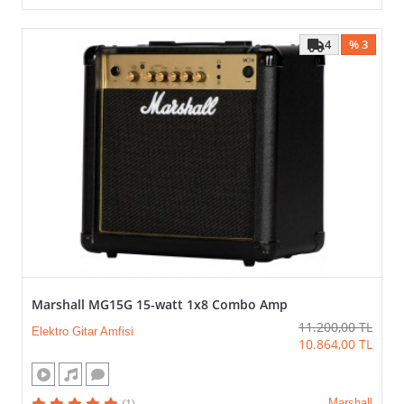
4
% 3
Marshall MG15G 15-watt 1x8 Combo Amp
11.200,00
TL
Elektro Gitar Amfisi
10.864,00
TL
Marshall