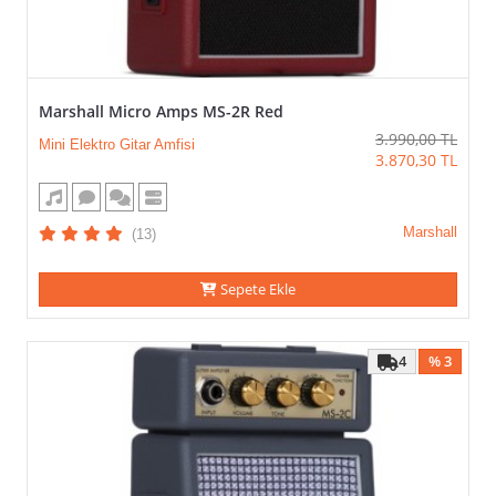
Marshall Micro Amps MS-2R Red
3.990,00
TL
Mini Elektro Gitar Amfisi
3.870,30
TL
Marshall
(13)
Sepete Ekle
4
% 3