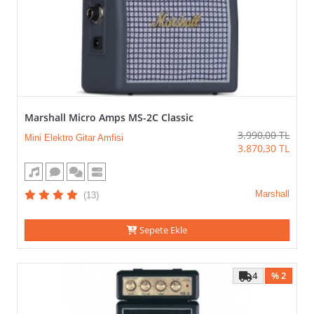
Marshall Micro Amps MS-2C Classic
3.990,00
TL
Mini Elektro Gitar Amfisi
3.870,30
TL
Marshall
(13)
Sepete Ekle
4
% 2